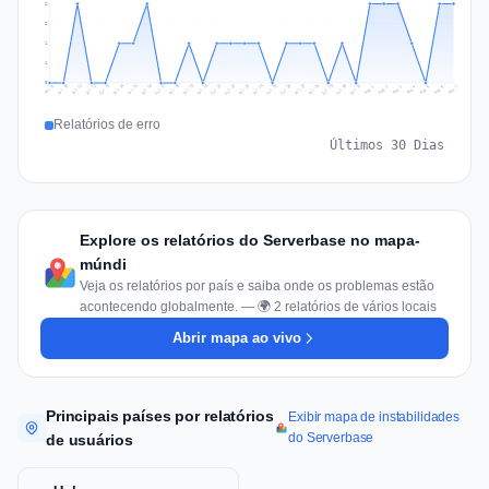
2
2
1
1
0
Jul 16
Jul 19
Jul 22
Jul 25
Jul 12
Jul 15
Jul 28
Jul 31
Jul 18
Jul 21
Jul 24
Jul 11
Jul 14
Jul 27
Jul 30
Jul 17
Jul 20
Jul 23
Jul 10
Jul 13
Jul 26
Jul 29
Aug 2
Aug 5
Aug 1
Aug 4
Jul 9
Aug 7
Aug 3
Aug 6
Relatórios de erro
Últimos 30 Dias
Explore os relatórios do Serverbase no mapa-
múndi
Veja os relatórios por país e saiba onde os problemas estão
acontecendo globalmente. — 🌍 2 relatórios de vários locais
Abrir mapa ao vivo
Principais países por relatórios
Exibir mapa de instabilidades
do Serverbase
de usuários