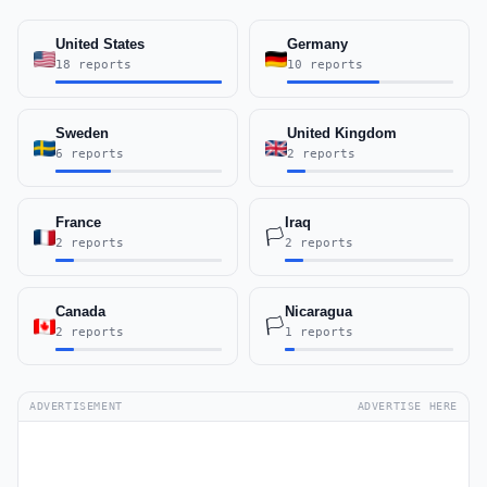
United States
Germany
18 reports
10 reports
Sweden
United Kingdom
6 reports
2 reports
France
Iraq
🏳️
2 reports
2 reports
Canada
Nicaragua
🏳️
2 reports
1 reports
ADVERTISEMENT
ADVERTISE HERE