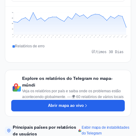
70
53
35
18
0
Jul 15
Jul 18
Jul 31
Jul 21
Jul 24
Jul 11
Jul 14
Jul 27
Jul 30
Jul 17
Jul 20
Jul 23
Jul 10
Jul 13
Jul 26
Jul 29
Jul 16
Jul 19
Jul 22
Jul 12
Jul 25
Jul 28
Aug 1
Aug 4
Jul 9
Aug 3
Jul 8
Aug 6
Aug 2
Aug 5
Relatórios de erro
Últimos 30 Dias
Explore os relatórios do Telegram no mapa-
múndi
Veja os relatórios por país e saiba onde os problemas estão
acontecendo globalmente. — 🌍 60 relatórios de vários locais
Abrir mapa ao vivo
Principais países por relatórios
Exibir mapa de instabilidades
do Telegram
de usuários