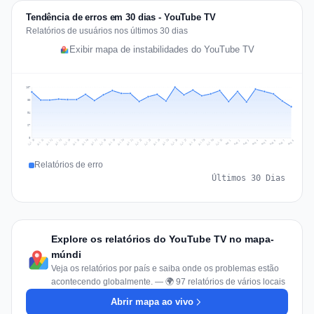
Tendência de erros em 30 dias - YouTube TV
Relatórios de usuários nos últimos 30 dias
Exibir mapa de instabilidades do YouTube TV
107
80
54
27
0
Jul 17
Jul 20
Jul 23
Jul 10
Jul 26
Jul 13
Jul 16
Jul 29
Jul 19
Jul 22
Jul 25
Jul 12
Jul 15
Jul 28
Jul 31
Jul 18
Jul 21
Jul 24
Jul 11
Jul 14
Jul 27
Jul 30
Aug 3
Aug 6
Aug 2
Aug 5
Aug 8
Aug 1
Aug 4
Aug 7
Relatórios de erro
Últimos 30 Dias
Explore os relatórios do YouTube TV no mapa-
múndi
Veja os relatórios por país e saiba onde os problemas estão
acontecendo globalmente. — 🌍 97 relatórios de vários locais
Abrir mapa ao vivo