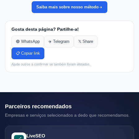
Saiba mais sobre nosso método
Gosta desta página? Partilhe-a!
🟢 WhatsApp
✈️ Telegram
𝕏 Share
📋 Copiar link
Ajude outros a confirmar se também foram afetados.
Parceiros recomendados
Empresas e serviços selecionados a dedo que recomendamos.
LiveSEO