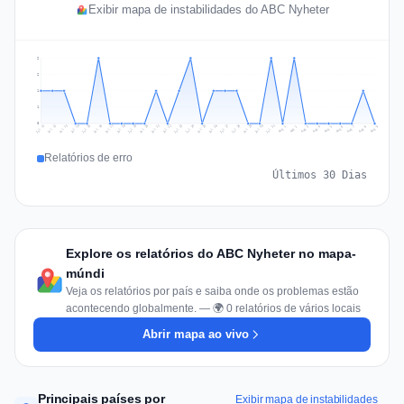
Exibir mapa de instabilidades do ABC Nyheter
2
2
1
1
0
Jul 18
Jul 21
Jul 24
Jul 11
Jul 27
Jul 14
Jul 17
Jul 30
Jul 20
Jul 23
Jul 26
Jul 13
Jul 16
Jul 29
Jul 19
Jul 22
Jul 25
Jul 12
Jul 15
Jul 28
Jul 31
Aug 4
Aug 7
Aug 3
Aug 6
Aug 9
Aug 2
Aug 5
Aug 8
Aug 1
Relatórios de erro
Últimos 30 Dias
Explore os relatórios do ABC Nyheter no mapa-
múndi
Veja os relatórios por país e saiba onde os problemas estão
acontecendo globalmente. — 🌍 0 relatórios de vários locais
Abrir mapa ao vivo
Principais países por
Exibir mapa de instabilidades