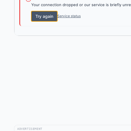
Your connection dropped or our service is briefly unre
Try again
Service status
ADVERTISEMENT