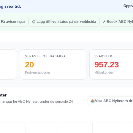
g i realtid.
Öppn
 Få aviseringar
📋 Lägg till live-status på din webbsida
↗ Besök ABC Nyh
SENASTE 30 DAGARNA
SVARSTID
20
957.23
Problemrapporter
Millisekunder
eter
Visa ABC Nyheters dri
törningar för ABC Nyheter under de senaste 24