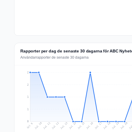
Rapporter per dag de senaste 30 dagarna för ABC Nyhet
Användarrapporter de senaste 30 dagarna
2
2
1
1
0
Jul 18
Ju
Jul 11
Jul 14
Jul 17
Jul 20
Jul 10
Jul 13
Jul 16
Jul 19
Jul 12
Jul 15
Jul 9