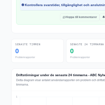
🌐 Kontrollera svarstider, tillgänglighet och anslutnin
Hoppa till kommentarer
🔔
SENASTE TIMMEN
SENASTE 24 TIMMARNA
0
0
Problemrapporter
Problemrapporter
Driftstörningar under de senaste 24 timmarna - ABC Nyh
Detta diagram visar antalet användarrapporter om problem och drifts
timmarna.