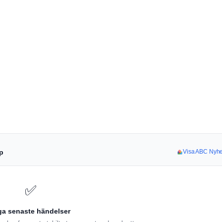
pp
Visa ABC Nyhet
✅
ga senaste händelser