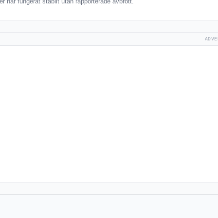
 har fungerat stabilt utan rapporterade avbrott.
ADVE