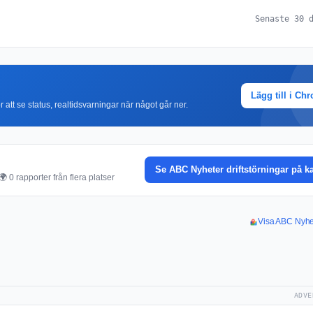
Senaste 30 
Lägg till i Ch
r att se status, realtidsvarningar när något går ner.
Se ABC Nyheter driftstörningar på k
 0 rapporter från flera platser
Visa ABC Nyhet
ADVE