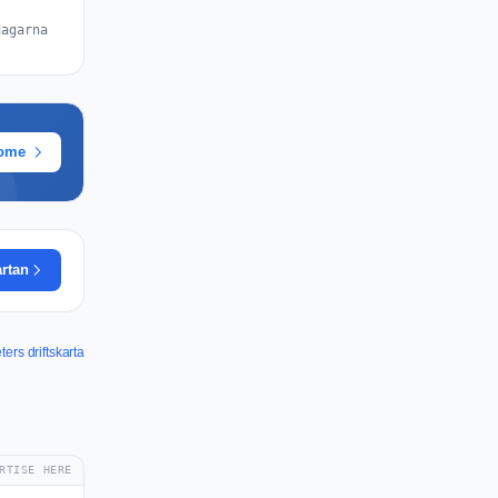
dagarna
rome
artan
ers driftskarta
RTISE HERE