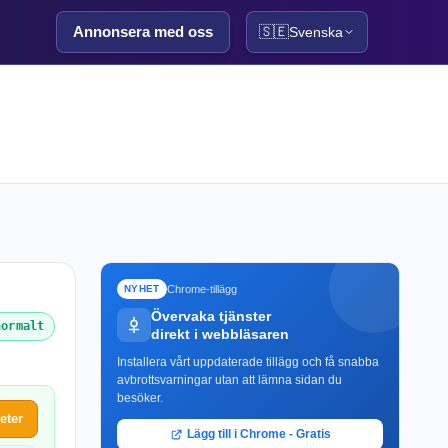
Annonsera med oss
🇸🇪
Svenska
Chrome-tillägg
NYHET
Övervaka tjänster
normalt
direkt i webbläsaren
Installera vårt uppdaterade tillägg och få snabba
avbrottsvarningar utan att lämna sidan du
besöker.
eter
Lägg till i Chrome - Gratis