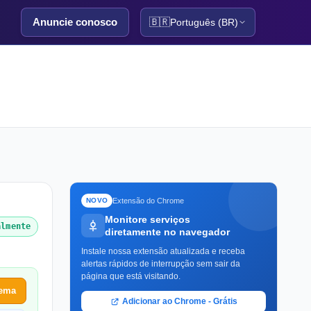
Anuncie conosco
🇧🇷
Português (BR)
Extensão do Chrome
NOVO
Monitore serviços
almente
diretamente no navegador
Instale nossa extensão atualizada e receba
alertas rápidos de interrupção sem sair da
página que está visitando.
lema
Adicionar ao Chrome - Grátis