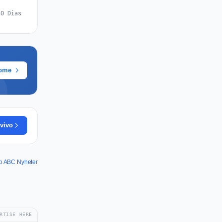
30 Dias
rome
vivo
do ABC Nyheter
RTISE HERE