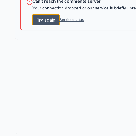
Can't reach the comments server
Your connection dropped or our service is briefly unre
Try again
Service status