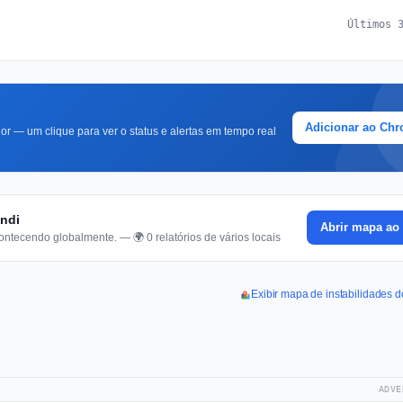
Últimos 
Adicionar ao Ch
r — um clique para ver o status e alertas em tempo real
úndi
Abrir mapa ao 
ontecendo globalmente. — 🌍 0 relatórios de vários locais
Exibir mapa de instabilidades 
ADVE