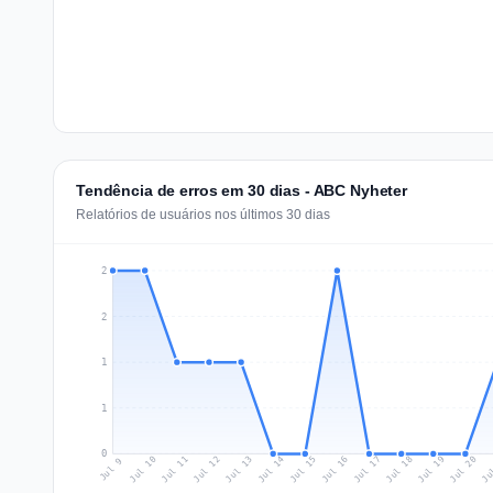
Tendência de erros em 30 dias - ABC Nyheter
Relatórios de usuários nos últimos 30 dias
2
2
1
1
0
Jul 18
Ju
Jul 11
Jul 14
Jul 17
Jul 20
Jul 10
Jul 13
Jul 16
Jul 19
Jul 12
Jul 15
Jul 9