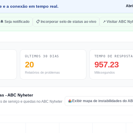
de e a conexão em tempo real.
Abr
🔔 Seja notificado
📋 Incorporar selo de status ao vivo
↗ Visitar ABC Ny
ÚLTIMOS 30 DIAS
TEMPO DE RESPOSTA
20
957.23
Relatórios de problemas
Milissegundos
ras - ABC Nyheter
Exibir mapa de instabilidades do A
mas de serviço e quedas no ABC Nyheter