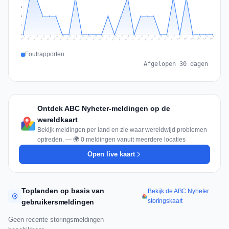
2
1
1
0
Jul 15
Jul 18
Jul 31
Jul 21
Jul 24
Jul 11
Jul 14
Jul 27
Jul 30
Jul 17
Jul 20
Jul 23
Jul 10
Jul 13
Jul 26
Jul 29
Jul 16
Jul 19
Jul 22
Jul 12
Jul 25
Jul 28
Aug 1
Aug 4
Jul 9
Aug 3
Jul 8
Aug 6
Aug 2
Aug 5
Foutrapporten
Afgelopen 30 dagen
Ontdek ABC Nyheter-meldingen op de
wereldkaart
Bekijk meldingen per land en zie waar wereldwijd problemen
optreden. — 🌍 0 meldingen vanuit meerdere locaties
Open live kaart
Toplanden op basis van
Bekijk de ABC Nyheter
storingskaart
gebruikersmeldingen
Geen recente storingsmeldingen