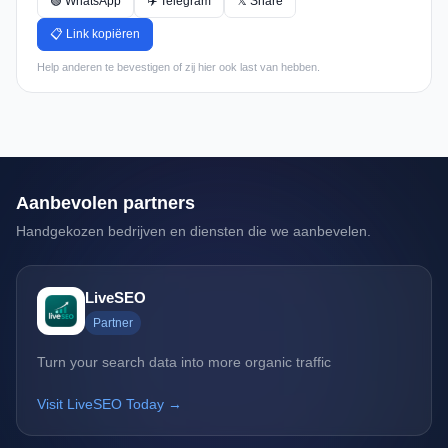
🟢 WhatsApp
✈️ Telegram
𝕏 Share
📋 Link kopiëren
Help anderen te bevestigen of zij hier ook last van hebben.
Aanbevolen partners
Handgekozen bedrijven en diensten die we aanbevelen.
LiveSEO
Partner
Turn your search data into more organic traffic
Visit LiveSEO Today →