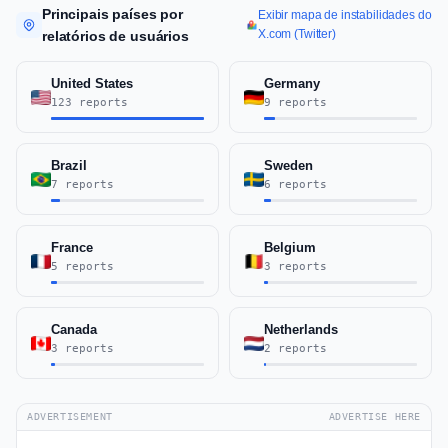
Principais países por
Exibir mapa de instabilidades do
X.com (Twitter)
relatórios de usuários
United States
Germany
123 reports
9 reports
Brazil
Sweden
7 reports
6 reports
France
Belgium
5 reports
3 reports
Canada
Netherlands
3 reports
2 reports
ADVERTISEMENT
ADVERTISE HERE