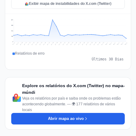
Exibir mapa de instabilidades do X.com (Twitter)
527
395
264
132
0
Jul 15
Jul 18
Jul 31
Jul 21
Jul 24
Jul 11
Jul 14
Jul 27
Jul 30
Jul 17
Jul 20
Jul 23
Jul 10
Jul 13
Jul 26
Jul 29
Jul 16
Jul 19
Jul 22
Jul 12
Jul 25
Jul 28
Aug 1
Aug 4
Jul 9
Aug 3
Jul 8
Aug 6
Aug 2
Aug 5
Relatórios de erro
Últimos 30 Dias
Explore os relatórios do X.com (Twitter) no mapa-
múndi
Veja os relatórios por país e saiba onde os problemas estão
acontecendo globalmente. — 🌍 177 relatórios de vários
locais
Abrir mapa ao vivo