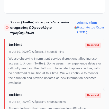
X.com (Twitter) - Ιστορικό διακοπών
Δείτε τον χάρτη
υπηρεσίας & Χρονολόγιο
διακοπών του X.com
(Twitter)
προβλημάτων
Incident
Resolved
📅 Jul 19, 2026
⏱ Διάρκεια: 2 hours 5 mins
We are observing intermittent service disruptions affecting user
access to X.com (Twitter). Some users may experience delays or
difficulty reaching the platform. The incident appears active, with
no confirmed resolution at this time. We will continue to monitor
the situation and provide updates as new information becomes
available.
Incident
Resolved
📅 Jul 18, 2026
⏱ Διάρκεια: 9 hours 50 mins
Reports indicate that users are experiencing difficulties