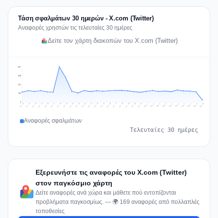
Τάση σφαλμάτων 30 ημερών - X.com (Twitter)
Αναφορές χρηστών τις τελευταίες 30 ημέρες
Δείτε τον χάρτη διακοπών του X.com (Twitter)
527
395
264
132
0
Jul 19
Jul 22
Jul 25
Jul 12
Jul 28
Aug 10
Jul 15
Jul 18
Jul 31
Jul 21
Jul 24
Jul 27
Jul 14
Jul 17
Jul 30
Jul 20
Jul 23
Jul 26
Jul 13
Jul 16
Jul 29
Aug 5
Aug 8
Aug 1
Aug 4
Aug 7
Aug 3
Aug 6
Aug 9
Aug 2
Αναφορές σφαλμάτων
Τελευταίες 30 ημέρες
Εξερευνήστε τις αναφορές του X.com (Twitter)
στον παγκόσμιο χάρτη
Δείτε αναφορές ανά χώρα και μάθετε πού εντοπίζονται
προβλήματα παγκοσμίως. — 🌍 169 αναφορές από πολλαπλές
τοποθεσίες