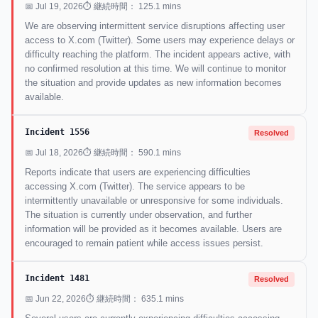
📅 Jul 19, 2026
⏱ 継続時間： 125.1 mins
We are observing intermittent service disruptions affecting user
access to X.com (Twitter). Some users may experience delays or
difficulty reaching the platform. The incident appears active, with
no confirmed resolution at this time. We will continue to monitor
the situation and provide updates as new information becomes
available.
Incident 1556
Resolved
📅 Jul 18, 2026
⏱ 継続時間： 590.1 mins
Reports indicate that users are experiencing difficulties
accessing X.com (Twitter). The service appears to be
intermittently unavailable or unresponsive for some individuals.
The situation is currently under observation, and further
information will be provided as it becomes available. Users are
encouraged to remain patient while access issues persist.
Incident 1481
Resolved
📅 Jun 22, 2026
⏱ 継続時間： 635.1 mins