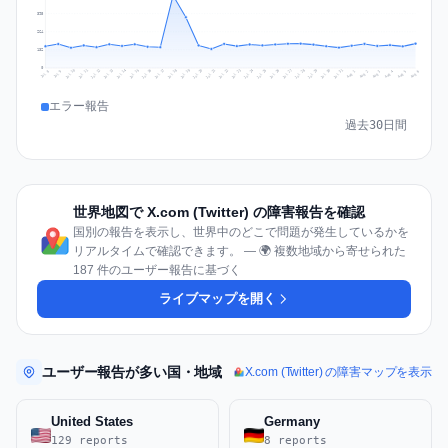
395
264
132
0
Jul 15
Jul 18
Jul 31
Jul 21
Jul 24
Jul 11
Jul 14
Jul 27
Jul 30
Jul 17
Jul 20
Jul 23
Jul 10
Jul 13
Jul 26
Jul 29
Jul 16
Jul 19
Jul 22
Jul 12
Jul 25
Jul 28
Aug 1
Aug 4
Jul 9
Aug 3
Jul 8
Aug 6
Aug 2
Aug 5
エラー報告
過去30日間
世界地図で X.com (Twitter) の障害報告を確認
国別の報告を表示し、世界中のどこで問題が発生しているかを
リアルタイムで確認できます。 — 🌍 複数地域から寄せられた
187 件のユーザー報告に基づく
ライブマップを開く
ユーザー報告が多い国・地域
X.com (Twitter) の障害マップを表示
United States
Germany
129 reports
8 reports