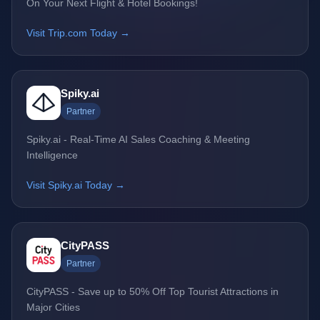
On Your Next Flight & Hotel Bookings!
Visit Trip.com Today →
Spiky.ai
Partner
Spiky.ai - Real-Time AI Sales Coaching & Meeting
Intelligence
Visit Spiky.ai Today →
CityPASS
Partner
CityPASS - Save up to 50% Off Top Tourist Attractions in
Major Cities