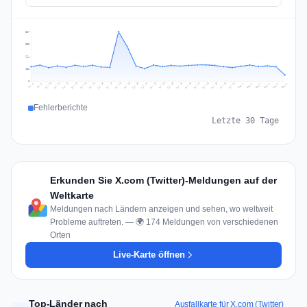
527
395
264
132
0
Jul 15
Jul 18
Jul 31
Jul 21
Jul 24
Jul 11
Jul 14
Jul 27
Jul 30
Jul 17
Jul 20
Jul 23
Jul 10
Jul 13
Jul 26
Jul 29
Jul 16
Jul 19
Jul 22
Jul 12
Jul 25
Jul 28
Aug 1
Aug 4
Jul 9
Aug 3
Jul 8
Aug 6
Aug 2
Aug 5
Fehlerberichte
Letzte 30 Tage
Erkunden Sie X.com (Twitter)-Meldungen auf der
Weltkarte
Meldungen nach Ländern anzeigen und sehen, wo weltweit
Probleme auftreten. — 🌍 174 Meldungen von verschiedenen
Orten
Live-Karte öffnen
Top-Länder nach
Ausfallkarte für X.com (Twitter)