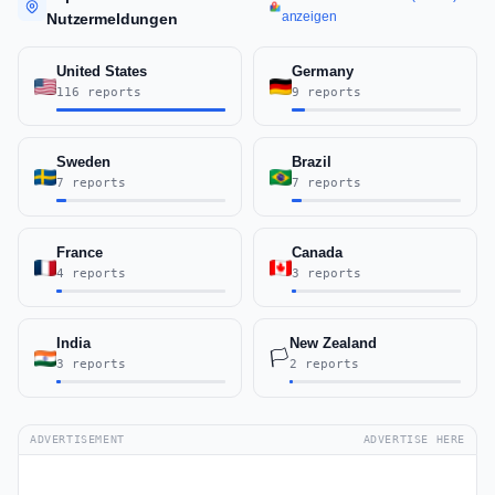
anzeigen
Nutzermeldungen
United States
Germany
116 reports
9 reports
Sweden
Brazil
7 reports
7 reports
France
Canada
4 reports
3 reports
India
New Zealand
🏳️
3 reports
2 reports
ADVERTISEMENT
ADVERTISE HERE