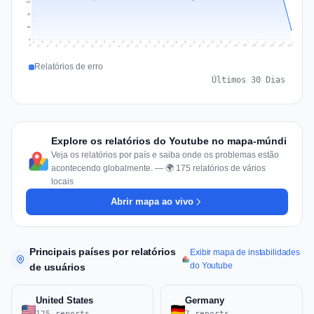
149
99
50
0
Jul 16
Jul 19
Jul 22
Jul 25
Jul 12
Jul 15
Jul 28
Jul 31
Jul 18
Jul 21
Jul 24
Jul 11
Jul 14
Jul 27
Jul 30
Jul 17
Jul 20
Jul 23
Jul 10
Jul 13
Jul 26
Jul 29
Aug 2
Aug 5
Aug 1
Aug 4
Jul 9
Aug 7
Aug 3
Aug 6
Relatórios de erro
Últimos 30 Dias
Explore os relatórios do Youtube no mapa-múndi
Veja os relatórios por país e saiba onde os problemas estão
acontecendo globalmente. — 🌍 175 relatórios de vários
locais
Abrir mapa ao vivo
Principais países por relatórios
Exibir mapa de instabilidades
do Youtube
de usuários
United States
Germany
125 reports
7 reports