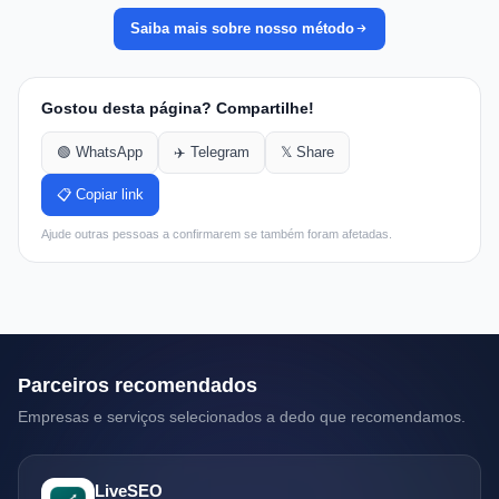
Saiba mais sobre nosso método
Gostou desta página? Compartilhe!
🟢 WhatsApp
✈️ Telegram
𝕏 Share
📋 Copiar link
Ajude outras pessoas a confirmarem se também foram afetadas.
Parceiros recomendados
Empresas e serviços selecionados a dedo que recomendamos.
LiveSEO