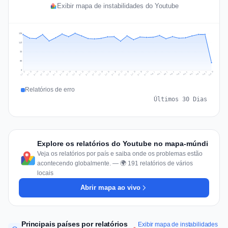
Exibir mapa de instabilidades do Youtube
198
149
99
50
0
Jul 19
Jul 22
Jul 25
Jul 12
Jul 28
Aug 10
Jul 15
Jul 18
Jul 31
Jul 21
Jul 24
Jul 27
Jul 14
Jul 17
Jul 30
Jul 20
Jul 23
Jul 26
Jul 13
Jul 16
Jul 29
Aug 5
Aug 8
Aug 1
Aug 4
Aug 7
Aug 3
Aug 6
Aug 9
Aug 2
Relatórios de erro
Últimos 30 Dias
Explore os relatórios do Youtube no mapa-múndi
Veja os relatórios por país e saiba onde os problemas estão
acontecendo globalmente. — 🌍 191 relatórios de vários
locais
Abrir mapa ao vivo
Principais países por relatórios
Exibir mapa de instabilidades