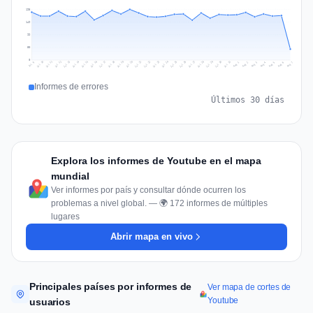
198
149
99
50
0
Jul 16
Jul 19
Jul 22
Jul 25
Jul 12
Jul 15
Jul 28
Jul 31
Jul 18
Jul 21
Jul 24
Jul 11
Jul 14
Jul 27
Jul 30
Jul 17
Jul 20
Jul 23
Jul 10
Jul 13
Jul 26
Jul 29
Aug 2
Aug 5
Aug 1
Aug 4
Jul 9
Aug 7
Aug 3
Aug 6
Informes de errores
Últimos 30 días
Explora los informes de Youtube en el mapa
mundial
Ver informes por país y consultar dónde ocurren los
problemas a nivel global. — 🌍 172 informes de múltiples
lugares
Abrir mapa en vivo
Principales países por informes de
Ver mapa de cortes de
Youtube
usuarios