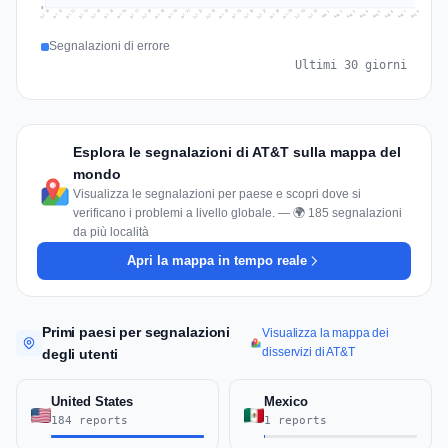
0
Jul 17
Jul 20
Jul 23
Jul 10
Jul 26
Jul 13
Jul 16
Jul 29
Jul 19
Jul 22
Jul 25
Jul 12
Jul 15
Jul 28
Jul 31
Jul 18
Jul 21
Jul 24
Jul 11
Jul 14
Jul 27
Jul 30
Aug 3
Aug 6
Aug 2
Aug 5
Aug 8
Aug 1
Aug 4
Aug 7
Segnalazioni di errore
Ultimi 30 giorni
Esplora le segnalazioni di AT&T sulla mappa del
mondo
Visualizza le segnalazioni per paese e scopri dove si
verificano i problemi a livello globale. — 🌍 185 segnalazioni
da più località
Apri la mappa in tempo reale
Primi paesi per segnalazioni
Visualizza la mappa dei
disservizi di AT&T
degli utenti
United States
Mexico
184 reports
1 reports