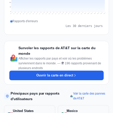
104
52
0
Jul 16
Jul 19
Jul 22
Jul 25
Jul 12
Jul 15
Jul 28
Jul 31
Jul 18
Jul 21
Jul 24
Jul 11
Jul 14
Jul 27
Jul 30
Jul 17
Jul 20
Jul 23
Jul 10
Jul 13
Jul 26
Jul 29
Aug 2
Aug 5
Aug 1
Aug 4
Jul 9
Aug 7
Aug 3
Aug 6
Rapports d'erreurs
Les 30 derniers jours
Survoler les rapports de AT&T sur la carte du
monde
Afficher les rapports par pays et voir où les problèmes
surviennent dans le monde. — 🌍 196 rapports provenant de
plusieurs endroits
Ouvrir la carte en direct
Principaux pays par rapports
Voir la carte des pannes
de AT&T
d'utilisateurs
United States
Mexico