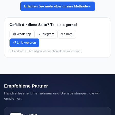
Erfahren Sie mehr über unsere Methode
Gefällt dir diese Seite? Teile sie gerne!
🟢 WhatsApp
✈️ Telegram
𝕏 Share
📋 Link kopieren
Hilf anderen zu bestätigen, ob sie ebenfalls betroffen sind.
Empfohlene Partner
Handverlesene Unternehmen und Dienstleistungen, die wir
empfehlen.