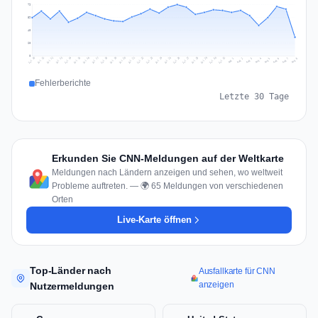
79
59
40
20
0
Jul 17
Jul 20
Jul 23
Jul 10
Jul 26
Jul 13
Jul 16
Jul 29
Jul 19
Jul 22
Jul 25
Jul 12
Jul 15
Jul 28
Jul 31
Jul 18
Jul 21
Jul 24
Jul 11
Jul 14
Jul 27
Jul 30
Aug 3
Aug 6
Aug 2
Aug 5
Aug 8
Aug 1
Aug 4
Aug 7
Fehlerberichte
Letzte 30 Tage
Erkunden Sie CNN-Meldungen auf der Weltkarte
Meldungen nach Ländern anzeigen und sehen, wo weltweit
Probleme auftreten. — 🌍 65 Meldungen von verschiedenen
Orten
Live-Karte öffnen
Top-Länder nach
Ausfallkarte für CNN
anzeigen
Nutzermeldungen