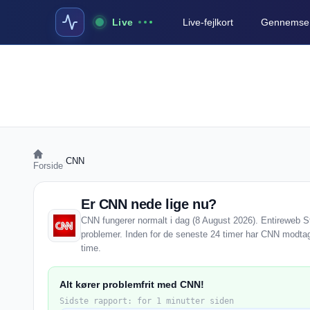
Live
Live-fejlkort
Gennemse a
›
CNN
Forside
Er CNN nede lige nu?
CNN fungerer normalt i dag (8 August 2026). Entireweb Sta
problemer. Inden for de seneste 24 timer har CNN modtage
time.
Alt kører problemfrit med CNN!
Sidste rapport: for 1 minutter siden