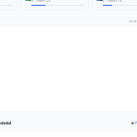
3 reports
2 reports
ADVE
edetid
V