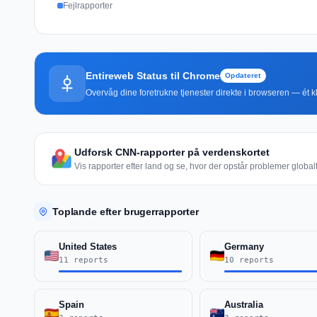
Fejlrapporter
Entireweb Status til Chrome
Opdateret
Overvåg dine foretrukne tjenester direkte i browseren — ét kli
Udforsk CNN-rapporter på verdenskortet
Vis rapporter efter land og se, hvor der opstår problemer globalt
Toplande efter brugerrapporter
United States
Germany
11 reports
10 reports
Spain
Australia