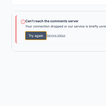
Can't reach the comments server
Your connection dropped or our service is briefly unre
Try again
Service status