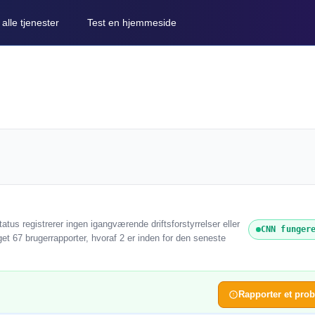
lle tjenester
Test en hjemmeside
tus registrerer ingen igangværende driftsforstyrrelser eller
CNN funger
t 67 brugerrapporter, hvoraf 2 er inden for den seneste
Rapporter et pro