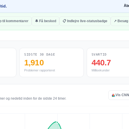
tid.
Åb
p til kommentarer
🔔 Få besked
📋 Indlejre live-statusbadge
↗ Besøg
SIDSTE 30 DAGE
SVARTID
1,910
440.7
Problemer rapporteret
Millisekunder
Vis CNN 
er og nedetid inden for de sidste 24 timer.