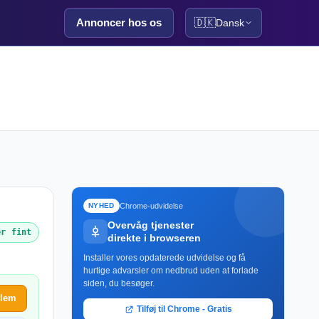
Annoncer hos os
🇩🇰
Dansk
Chrome-udvidelse
NYHED
Overvåg tjenester
er fint
direkte i browseren
Installer vores opdaterede udvidelse og få
hurtige advarsler om nedbrud uden at forlade
siden, du besøger.
blem
Tilføj til Chrome - Gratis