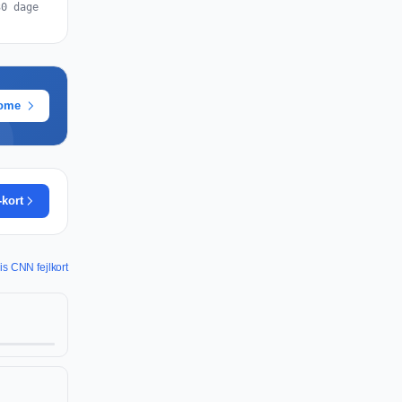
30 dage
rome
-kort
is CNN fejlkort