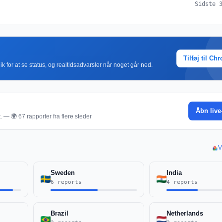
Sidste 
Tilføj til Ch
k for at se status, og realtidsadvarsler når noget går ned.
Åbn live
. — 🌍 67 rapporter fra flere steder
V
Sweden
India
6 reports
4 reports
Brazil
Netherlands