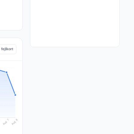
fejlkort
Aug 8
Aug 7
6