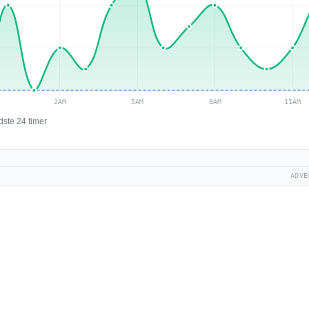
dste 24 timer
ADVE