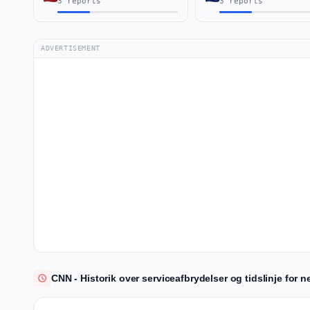
3 reports
3 reports
ADVERTISEMENT
CNN - Historik over serviceafbrydelser og tidslinje for n