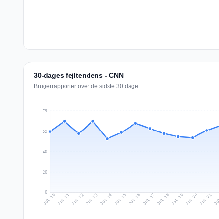
30-dages fejltendens - CNN
Brugerrapporter over de sidste 30 dage
79
59
40
20
0
Jul 19
Ju
Jul 12
Jul 15
Jul 18
Jul 21
Jul 11
Jul 14
Jul 17
Jul 20
Jul 10
Jul 13
Jul 16