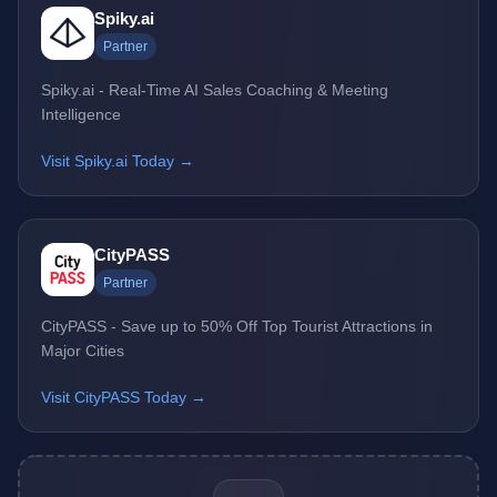
Spiky.ai
Partner
Spiky.ai - Real-Time AI Sales Coaching & Meeting
Intelligence
Visit Spiky.ai Today →
CityPASS
Partner
CityPASS - Save up to 50% Off Top Tourist Attractions in
Major Cities
Visit CityPASS Today →