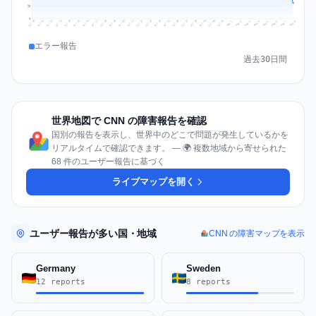
20
0
Jul 17
Jul 20
Jul 23
Jul 10
Jul 26
Jul 13
Jul 16
Jul 29
Jul 19
Jul 22
Jul 25
Jul 12
Jul 15
Jul 28
Jul 31
Jul 18
Jul 21
Jul 24
Jul 11
Jul 14
Jul 27
Jul 30
Aug 3
Aug 6
Aug 2
Aug 5
Aug 8
Aug 1
Aug 4
Aug 7
エラー報告
過去30日間
世界地図で CNN の障害報告を確認
国別の報告を表示し、世界中のどこで問題が発生しているかを
リアルタイムで確認できます。 — 🌍 複数地域から寄せられた
68 件のユーザー報告に基づく
ライブマップを開く
ユーザー報告が多い国・地域
CNN の障害マップを表示
Germany
Sweden
12 reports
8 reports