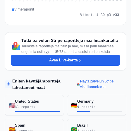
Jul 17
Jul 20
Jul 23
Jul 10
Jul 26
Jul 13
Jul 16
Jul 29
Jul 19
Jul 22
Jul 25
Jul 12
Jul 15
Jul 28
Jul 31
Jul 18
Jul 21
Jul 24
Jul 11
Jul 14
Jul 27
Jul 30
Aug 3
Aug 6
Aug 2
Aug 5
Aug 8
Aug 1
Aug 4
Aug 7
Virheraportit
Viimeiset 30 päivää
Tutki palvelun Stripe raportteja maailmankartalla
Tarkastele raportteja maittain ja näe, missä päin maailmaa
ongelmia esiintyy. — 🌍 73 raporttia useista eri paikoista
Avaa Live-kartta
Eniten käyttäjäraportteja
Näytä palvelun Stripe
vikatilannekartta
lähettäneet maat
United States
Germany
31 reports
9 reports
Spain
Brazil
5 reports
3 reports