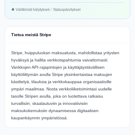
🔔 Välittömät hälytykset
✅ Statuspäivitykset
Tietoa meistä Stripe
Stripe, huippuluokan maksualusta, mahdollistaa yritysten
hyväksyä ja hallita verkkotapahtumia vaivattomasti.
Vankkojen
API-rajapintojen
ja käyttäjäystävällisen
käyttöliittymän avulla Stripe yksinkertaistaa maksujen
käsittelyä, tilauksia ja verkkokauppaa organisaatioille
ympäri maailmaa. Nosta verkkoliiketoimintasi uudelle
tasolle Stripen avulla, joka on luotettava ratkaisu
turvallisiin, skaalautuviin ja innovatiivisiin
maksukokemuksiin dynaamisessa digitaalisen
kaupankäynnin ympäristössä.