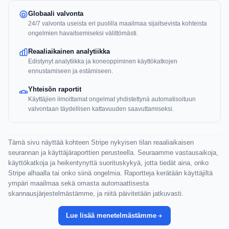
Globaali valvonta
24/7 valvonta useista eri puolilla maailmaa sijaitsevista kohteista
ongelmien havaitsemiseksi välittömästi.
Reaaliaikainen analytiikka
Edistynyt analytiikka ja koneoppiminen käyttökatkojen
ennustamiseen ja estämiseen.
Yhteisön raportit
Käyttäjien ilmoittamat ongelmat yhdistettynä automatisoituun
valvontaan täydellisen kattavuuden saavuttamiseksi.
Tämä sivu näyttää kohteen Stripe nykyisen tilan reaaliaikaisen
seurannan ja käyttäjäraporttien perusteella. Seuraamme vastausaikoja,
käyttökatkoja ja heikentynyttä suorituskykyä, jotta tiedät aina, onko
Stripe alhaalla tai onko siinä ongelmia. Raportteja kerätään käyttäjiltä
ympäri maailmaa sekä omasta automaattisesta
skannausjärjestelmästämme, ja niitä päivitetään jatkuvasti.
Lue lisää menetelmästämme