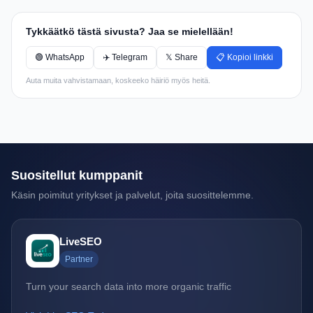
Tykkäätkö tästä sivusta? Jaa se mielellään!
🟢 WhatsApp
✈️ Telegram
𝕏 Share
📋 Kopioi linkki
Auta muita vahvistamaan, koskeeko häiriö myös heitä.
Suositellut kumppanit
Käsin poimitut yritykset ja palvelut, joita suosittelemme.
LiveSEO
Partner
Turn your search data into more organic traffic