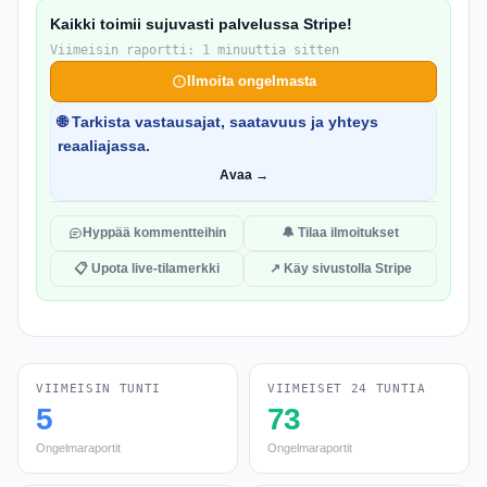
Kaikki toimii sujuvasti palvelussa Stripe!
Viimeisin raportti: 1 minuuttia sitten
Ilmoita ongelmasta
🌐 Tarkista vastausajat, saatavuus ja yhteys
reaaliajassa.
Avaa →
Hyppää kommentteihin
🔔 Tilaa ilmoitukset
📋 Upota live-tilamerkki
↗ Käy sivustolla Stripe
VIIMEISIN TUNTI
VIIMEISET 24 TUNTIA
5
73
Ongelmaraportit
Ongelmaraportit