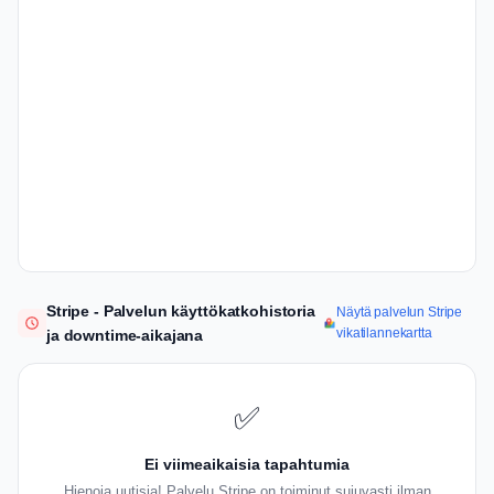
Stripe - Palvelun käyttökatkohistoria
Näytä palvelun Stripe
vikatilannekartta
ja downtime-aikajana
✅
Ei viimeaikaisia tapahtumia
Hienoja uutisia! Palvelu Stripe on toiminut sujuvasti ilman