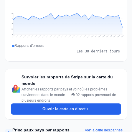
96
72
48
24
0
Jul 18
Jul 21
Jul 24
Jul 11
Jul 27
Jul 14
Jul 17
Jul 30
Jul 20
Jul 23
Jul 26
Jul 13
Jul 16
Jul 29
Jul 19
Jul 22
Jul 25
Jul 12
Jul 15
Jul 28
Jul 31
Aug 4
Aug 7
Aug 3
Aug 6
Aug 9
Aug 2
Aug 5
Aug 8
Aug 1
Rapports d'erreurs
Les 30 derniers jours
Survoler les rapports de Stripe sur la carte du
monde
Afficher les rapports par pays et voir où les problèmes
surviennent dans le monde. — 🌍 92 rapports provenant de
plusieurs endroits
Ouvrir la carte en direct
Principaux pays par rapports
Voir la carte des pannes