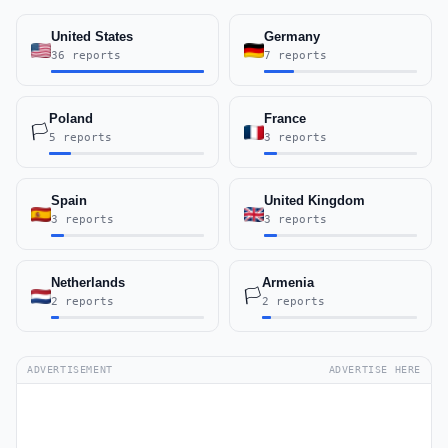
United States
Germany
36 reports
7 reports
Poland
France
🏳️
5 reports
3 reports
Spain
United Kingdom
3 reports
3 reports
Netherlands
Armenia
🏳️
2 reports
2 reports
ADVERTISEMENT
ADVERTISE HERE