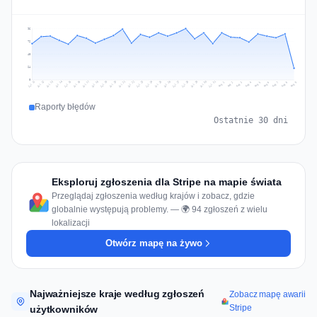
96
72
48
24
0
Jul 18
Jul 21
Jul 24
Jul 11
Jul 27
Jul 14
Jul 17
Jul 30
Jul 20
Jul 23
Jul 26
Jul 13
Jul 16
Jul 29
Jul 19
Jul 22
Jul 25
Jul 12
Jul 15
Jul 28
Jul 31
Aug 4
Aug 7
Aug 3
Aug 6
Aug 9
Aug 2
Aug 5
Aug 8
Aug 1
Raporty błędów
Ostatnie 30 dni
Eksploruj zgłoszenia dla Stripe na mapie świata
Przeglądaj zgłoszenia według krajów i zobacz, gdzie
globalnie występują problemy. — 🌍 94 zgłoszeń z wielu
lokalizacji
Otwórz mapę na żywo
Najważniejsze kraje według zgłoszeń
Zobacz mapę awarii
Stripe
użytkowników