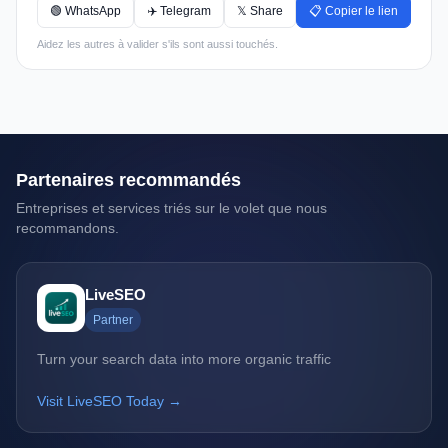
🟢 WhatsApp
✈️ Telegram
𝕏 Share
📋 Copier le lien
Aidez les autres à valider s'ils sont aussi touchés.
Partenaires recommandés
Entreprises et services triés sur le volet que nous
recommandons.
LiveSEO
Partner
Turn your search data into more organic traffic
Visit LiveSEO Today →