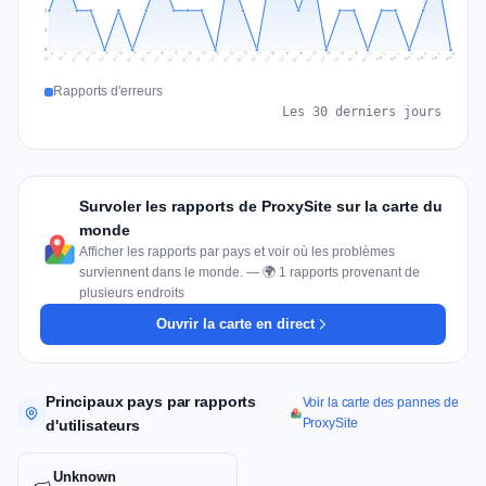
1
1
0
Jul 15
Jul 18
Jul 31
Jul 21
Jul 24
Jul 11
Jul 14
Jul 27
Jul 30
Jul 17
Jul 20
Jul 23
Jul 10
Jul 13
Jul 26
Jul 29
Jul 16
Jul 19
Jul 22
Jul 12
Jul 25
Jul 28
Aug 1
Aug 4
Jul 9
Aug 3
Jul 8
Aug 6
Aug 2
Aug 5
Rapports d'erreurs
Les 30 derniers jours
Survoler les rapports de ProxySite sur la carte du
monde
Afficher les rapports par pays et voir où les problèmes
surviennent dans le monde. — 🌍 1 rapports provenant de
plusieurs endroits
Ouvrir la carte en direct
Principaux pays par rapports
Voir la carte des pannes de
ProxySite
d'utilisateurs
Unknown