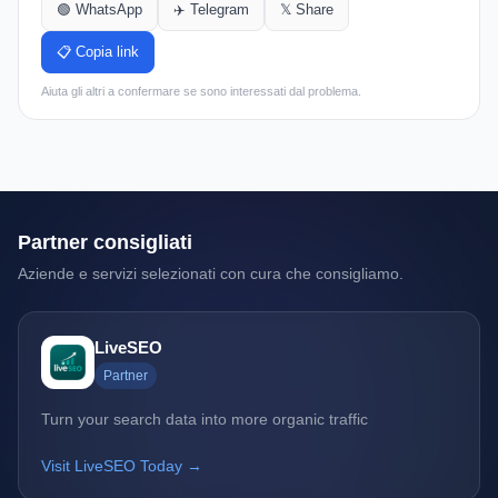
🟢 WhatsApp
✈️ Telegram
𝕏 Share
📋 Copia link
Aiuta gli altri a confermare se sono interessati dal problema.
Partner consigliati
Aziende e servizi selezionati con cura che consigliamo.
LiveSEO
Partner
Turn your search data into more organic traffic
Visit LiveSEO Today →