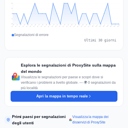
2
2
1
1
0
Jul 17
Jul 20
Jul 23
Jul 10
Jul 26
Jul 13
Jul 16
Jul 29
Jul 19
Jul 22
Jul 25
Jul 12
Jul 15
Jul 28
Jul 31
Jul 18
Jul 21
Jul 24
Jul 11
Jul 14
Jul 27
Jul 30
Aug 3
Aug 6
Aug 2
Aug 5
Aug 8
Aug 1
Aug 4
Aug 7
Segnalazioni di errore
Ultimi 30 giorni
Esplora le segnalazioni di ProxySite sulla mappa
del mondo
Visualizza le segnalazioni per paese e scopri dove si
verificano i problemi a livello globale. — 🌍 0 segnalazioni da
più località
Apri la mappa in tempo reale
Primi paesi per segnalazioni
Visualizza la mappa dei
disservizi di ProxySite
degli utenti