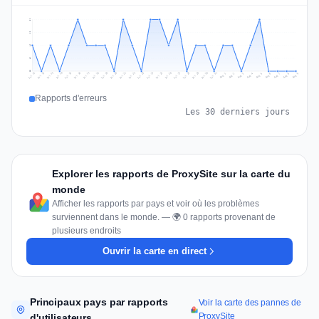
2
2
1
1
0
Jul 18
Jul 21
Jul 24
Jul 11
Jul 27
Jul 14
Jul 17
Jul 30
Jul 20
Jul 23
Jul 26
Jul 13
Jul 16
Jul 29
Jul 19
Jul 22
Jul 25
Jul 12
Jul 15
Jul 28
Jul 31
Aug 4
Aug 7
Aug 3
Aug 6
Aug 9
Aug 2
Aug 5
Aug 8
Aug 1
Rapports d'erreurs
Les 30 derniers jours
Explorer les rapports de ProxySite sur la carte du
monde
Afficher les rapports par pays et voir où les problèmes
surviennent dans le monde. — 🌍 0 rapports provenant de
plusieurs endroits
Ouvrir la carte en direct
Principaux pays par rapports
Voir la carte des pannes de
ProxySite
d'utilisateurs