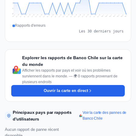
1
1
0
Jul 16
Jul 19
Jul 22
Jul 25
Jul 12
Jul 15
Jul 28
Jul 31
Jul 18
Jul 21
Jul 24
Jul 11
Jul 14
Jul 27
Jul 30
Jul 17
Jul 20
Jul 23
Jul 10
Jul 13
Jul 26
Jul 29
Aug 2
Aug 5
Aug 1
Aug 4
Jul 9
Aug 7
Aug 3
Aug 6
Rapports d'erreurs
Les 30 derniers jours
Explorer les rapports de Banco Chile sur la carte
du monde
Afficher les rapports par pays et voir où les problèmes
surviennent dans le monde. — 🌍 0 rapports provenant de
plusieurs endroits
Ouvrir la carte en direct
Principaux pays par rapports
Voir la carte des pannes de
Banco Chile
d'utilisateurs
Aucun rapport de panne récent
disponible.