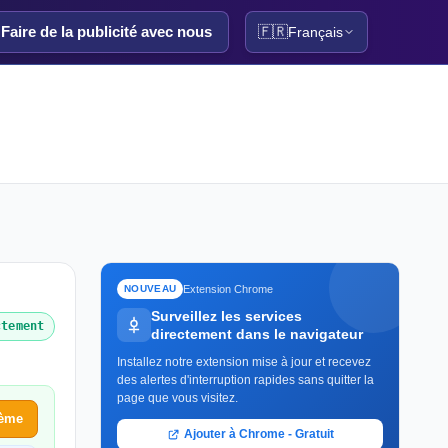
Faire de la publicité avec nous
🇫🇷
Français
Extension Chrome
NOUVEAU
Surveillez les services
ctement
directement dans le navigateur
Installez notre extension mise à jour et recevez
des alertes d'interruption rapides sans quitter la
page que vous visitez.
lème
Ajouter à Chrome - Gratuit