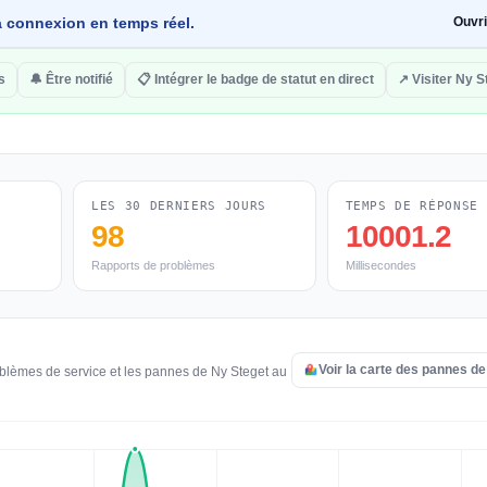
 la connexion en temps réel.
Ouvr
s
🔔 Être notifié
📋 Intégrer le badge de statut en direct
↗ Visiter Ny S
LES 30 DERNIERS JOURS
TEMPS DE RÉPONSE
98
10001.2
Rapports de problèmes
Millisecondes
Voir la carte des pannes d
oblèmes de service et les pannes de Ny Steget au