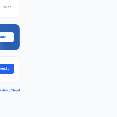
s jours
rome
irect
es de Ny Steget