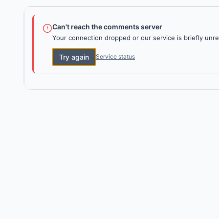
Can't reach the comments server
Your connection dropped or our service is briefly unre
Try again
Service status