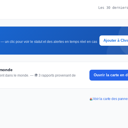
Les 30 dernier
Ajouter à Ch
 un clic pour voir le statut et des alertes en temps réel en cas
u monde
Ouvrir la carte en d
nnent dans le monde. — 🌍 3 rapports provenant de
Voir la carte des pann