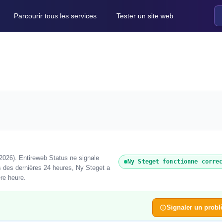
Parcourir tous les services
Tester un site web
2026). Entireweb Status ne signale
Ny Steget fonctionne corre
s des dernières 24 heures, Ny Steget a
ère heure.
Signaler un prob