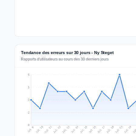
Tendance des erreurs sur 30 jours - Ny Steget
Rapports d'utilisateurs au cours des 30 derniers jours
6
5
3
2
0
Jul 18
Ju
Jul 11
Jul 14
Jul 17
Jul 20
Jul 10
Jul 13
Jul 16
Jul 19
Jul 12
Jul 15
Jul 9