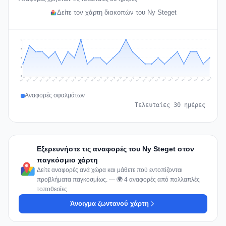
Δείτε τον χάρτη διακοπών του Ny Steget
6
5
3
2
0
Jul 17
Jul 20
Jul 23
Jul 10
Jul 26
Jul 13
Jul 16
Jul 29
Jul 19
Jul 22
Jul 25
Jul 12
Jul 15
Jul 28
Jul 31
Jul 18
Jul 21
Jul 24
Jul 11
Jul 14
Jul 27
Jul 30
Aug 3
Aug 6
Aug 2
Aug 5
Aug 8
Aug 1
Aug 4
Aug 7
Αναφορές σφαλμάτων
Τελευταίες 30 ημέρες
Εξερευνήστε τις αναφορές του Ny Steget στον
παγκόσμιο χάρτη
Δείτε αναφορές ανά χώρα και μάθετε πού εντοπίζονται
προβλήματα παγκοσμίως. — 🌍 4 αναφορές από πολλαπλές
τοποθεσίες
Άνοιγμα ζωντανού χάρτη