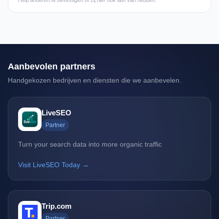
Help anderen te bevestigen of zij hier ook last van hebben.
Aanbevolen partners
Handgekozen bedrijven en diensten die we aanbevelen.
LiveSEO
Partner
Turn your search data into more organic traffic
Visit LiveSEO Today →
Trip.com
Partner