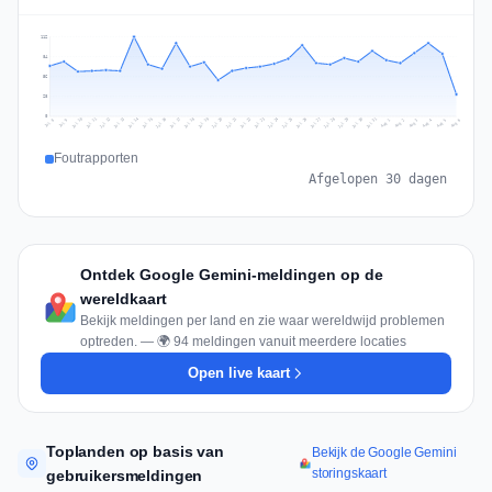
112
84
56
28
0
Jul 15
Jul 18
Jul 31
Jul 21
Jul 24
Jul 11
Jul 14
Jul 27
Jul 30
Jul 17
Jul 20
Jul 23
Jul 10
Jul 13
Jul 26
Jul 29
Jul 16
Jul 19
Jul 22
Jul 12
Jul 25
Jul 28
Aug 1
Aug 4
Jul 9
Aug 3
Jul 8
Aug 6
Aug 2
Aug 5
Foutrapporten
Afgelopen 30 dagen
Ontdek Google Gemini-meldingen op de
wereldkaart
Bekijk meldingen per land en zie waar wereldwijd problemen
optreden. — 🌍 94 meldingen vanuit meerdere locaties
Open live kaart
Toplanden op basis van
Bekijk de Google Gemini
storingskaart
gebruikersmeldingen