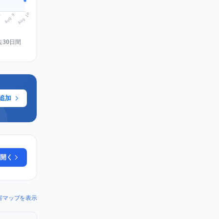
Aug 10
Aug 9
8
去30日間
に追加
開く
l) の障害マップを表示