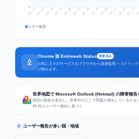
0
Jul 21
Ju
Jul 14
Jul 17
Jul 20
Jul 23
Jul 13
Jul 16
Jul 19
Jul 22
Jul 12
Jul 15
Jul 18
エラー報告
Chrome 版 Entireweb Status
更新済み
お気に入りのサービスをブラウザから直接監視 — 1クリッ
け取れます。
世界地図で Microsoft Outlook (Hotmail) の障害
国別の報告を表示し、世界中のどこで問題が発生しているかをリア
90 件のユーザー報告に基づく
ユーザー報告が多い国・地域