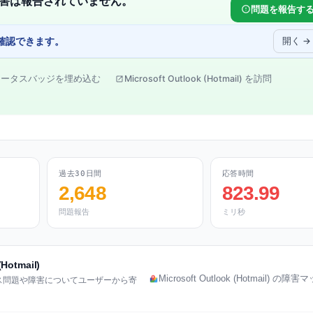
に大きな障害は報告されていません。
問題を報告す
確認できます。
開く →
テータスバッジを埋め込む
Microsoft Outlook (Hotmail) を訪問
過去30日間
応答時間
2,648
823.99
問題報告
ミリ秒
otmail)
Microsoft Outlook (Hotmail) の
) のサービス問題や障害についてユーザーから寄