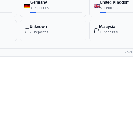
Germany
United Kingdom
5 reports
5 reports
Unknown
Malaysia
🏳️
🏳️
2 reports
1 reports
ADVE