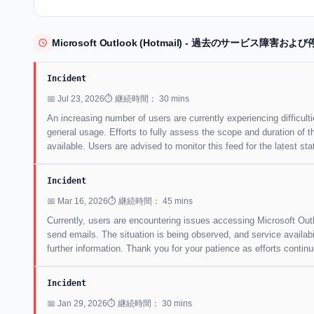
Microsoft Outlook (Hotmail) - 過去のサービス障害
Incident
📅 Jul 23, 2026
⏱ 継続時間： 30 mins
An increasing number of users are currently experiencing difficul
general usage. Efforts to fully assess the scope and duration of 
available. Users are advised to monitor this feed for the latest sta
Incident
📅 Mar 16, 2026
⏱ 継続時間： 45 mins
Currently, users are encountering issues accessing Microsoft Out
send emails. The situation is being observed, and service availa
further information. Thank you for your patience as efforts continu
Incident
📅 Jan 29, 2026
⏱ 継続時間： 30 mins