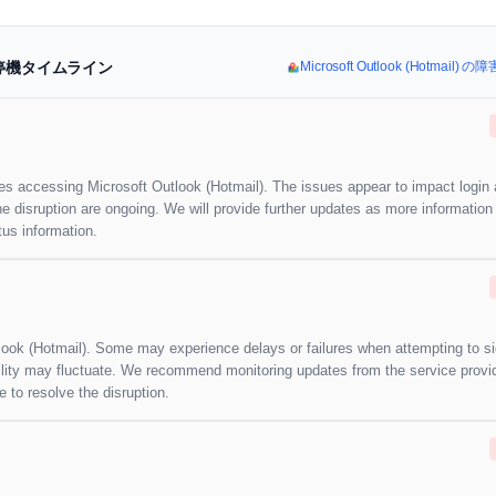
および停機タイムライン
Microsoft Outlook (Hotmai
ties accessing Microsoft Outlook (Hotmail). The issues appear to impact login
the disruption are ongoing. We will provide further updates as more informati
tus information.
look (Hotmail). Some may experience delays or failures when attempting to si
bility may fluctuate. We recommend monitoring updates from the service provid
e to resolve the disruption.