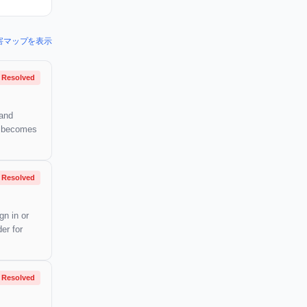
l) の障害マップを表示
Resolved
 and
on becomes
Resolved
gn in or
er for
Resolved