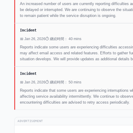
An increased number of users are currently reporting difficulties 
be delayed or interrupted. We are continuing to observe the situa
to remain patient while the service disruption is ongoing.
Incident
📅 Jan 26, 2026
⏱ 継続時間： 40 mins
Reports indicate some users are experiencing difficulties accessi
may affect email access and related features. Efforts to gather fu
situation develops. We will provide updates as additional details 
Incident
📅 Jan 26, 2026
⏱ 継続時間： 50 mins
Reports indicate that some users are experiencing interruptions 
affecting service availability intermittently. We continue to obse
encountering difficulties are advised to retry access periodically.
ADVERTISEMENT