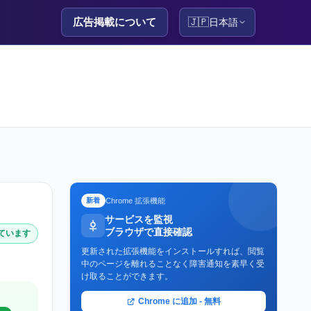
広告掲載について
🇯🇵
日本語
Chrome 拡張機能
新着
サービスを監視
ブラウザで直接確認
作しています
更新された拡張機能をインストールすれば、閲覧
中のページを離れることなく障害通知を素早く受
け取ることができます。
Chrome に追加 - 無料