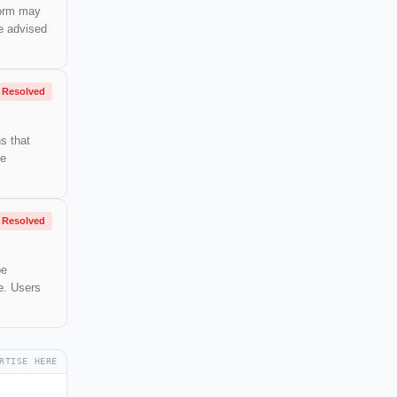
form may
re advised
Resolved
s that
he
Resolved
be
le. Users
RTISE HERE