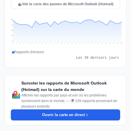
Voir la carte des pannes de Microsoft Outlook (Hotmail)
105
79
53
26
0
Jul 15
Jul 18
Jul 31
Jul 21
Jul 24
Jul 11
Jul 14
Jul 27
Jul 30
Jul 17
Jul 20
Jul 23
Jul 10
Jul 13
Jul 26
Jul 29
Jul 16
Jul 19
Jul 22
Jul 12
Jul 25
Jul 28
Aug 1
Aug 4
Jul 9
Aug 3
Jul 8
Aug 6
Aug 2
Aug 5
Rapports d'erreurs
Les 30 derniers jours
Survoler les rapports de Microsoft Outlook
(Hotmail) sur la carte du monde
Afficher les rapports par pays et voir où les problèmes
surviennent dans le monde. — 🌍 109 rapports provenant de
plusieurs endroits
Ouvrir la carte en direct