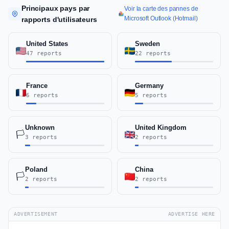
Principaux pays par
Voir la carte des pannes de
Microsoft Outlook (Hotmail)
rapports d'utilisateurs
United States
Sweden
47 reports
22 reports
France
Germany
6 reports
5 reports
Unknown
United Kingdom
🏳️
3 reports
2 reports
Poland
China
🏳️
2 reports
2 reports
ADVERTISEMENT
ADVERTISE HERE