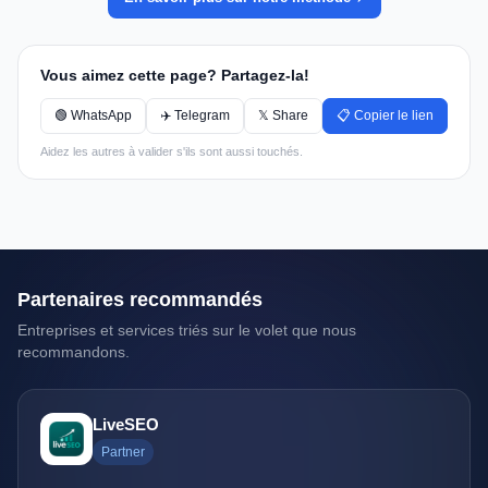
Vous aimez cette page? Partagez-la!
🟢 WhatsApp
✈️ Telegram
𝕏 Share
📋 Copier le lien
Aidez les autres à valider s'ils sont aussi touchés.
Partenaires recommandés
Entreprises et services triés sur le volet que nous
recommandons.
LiveSEO
Partner