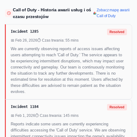
Call of Duty - Historia awarii usług i oś
Zobacz mapę awarii
Call of Duty
czasu przestojów
Incident 1285
Resolved
📅 Feb 26, 2026
⏱ Czas trwania: 55 mins
We are currently observing reports of access issues affecting
users attempting to reach 'Call of Duty.' The service appears to
be experiencing intermittent disruptions, which may impact user
connectivity and gameplay. Our team is continuously monitoring
the situation to track any further developments. There is no
estimated time for resolution at this moment. Users affected by
these difficulties are advised to remain patient as the situation
evolves.
Incident 1184
Resolved
📅 Feb 1, 2026
⏱ Czas trwania: 145 mins
Reports indicate some users are currently experiencing
difficulties accessing the 'Call of Duty' service. We are observing
intermittent connectivity issues impacting the game's availability.