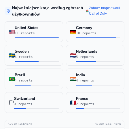
Najważniejsze kraje według zgłoszeń
Zobacz mapę awarii
Call of Duty
użytkowników
United States
Germany
11 reports
10 reports
Sweden
Netherlands
6 reports
5 reports
Brazil
India
4 reports
4 reports
Switzerland
France
🏳️
3 reports
2 reports
ADVERTISEMENT
ADVERTISE HERE