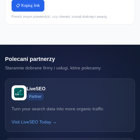
📋 Kopiuj link
Pomóż innym potwierdzić, czy również zostali dotknięci awarią.
Polecani partnerzy
Starannie dobrane firmy i usługi, które polecamy.
LiveSEO
Partner
Turn your search data into more organic traffic
Visit LiveSEO Today →