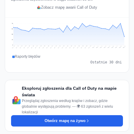
Zobacz mapę awarii Call of Duty
75
56
38
19
0
Jul 18
Jul 21
Jul 24
Jul 11
Jul 27
Jul 14
Jul 17
Jul 30
Jul 20
Jul 23
Jul 26
Jul 13
Jul 16
Jul 29
Jul 19
Jul 22
Jul 25
Jul 12
Jul 15
Jul 28
Jul 31
Aug 4
Aug 7
Aug 3
Aug 6
Aug 9
Aug 2
Aug 5
Aug 8
Aug 1
Raporty błędów
Ostatnie 30 dni
Eksploruj zgłoszenia dla Call of Duty na mapie
świata
Przeglądaj zgłoszenia według krajów i zobacz, gdzie
globalnie występują problemy. — 🌍 63 zgłoszeń z wielu
lokalizacji
Otwórz mapę na żywo