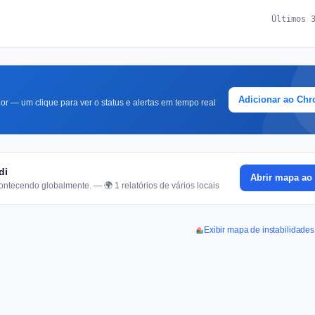
Últimos 
Adicionar ao Ch
r — um clique para ver o status e alertas em tempo real
di
Abrir mapa ao 
ontecendo globalmente. — 🌍 1 relatórios de vários locais
Exibir mapa de instabilidades