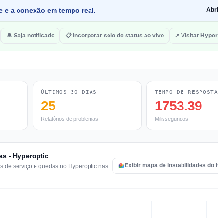
de e a conexão em tempo real.
Abr
🔔 Seja notificado
📋 Incorporar selo de status ao vivo
↗ Visitar Hyper
ÚLTIMOS 30 DIAS
TEMPO DE RESPOSTA
25
1753.39
Relatórios de problemas
Milissegundos
as - Hyperoptic
Exibir mapa de instabilidades do 
as de serviço e quedas no Hyperoptic nas