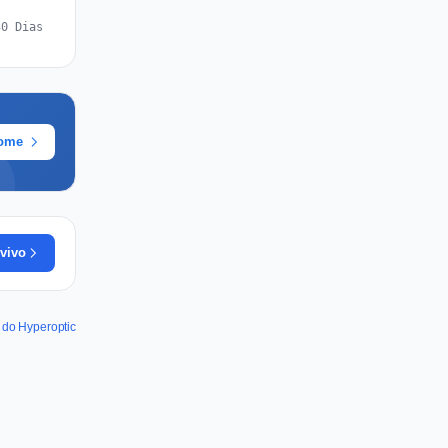
30 Dias
rome
vivo
 do Hyperoptic