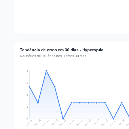
Tendência de erros em 30 dias - Hyperoptic
Relatórios de usuários nos últimos 30 dias
3
2
2
1
0
Jul 18
Ju
Jul 11
Jul 14
Jul 17
Jul 20
Jul 10
Jul 13
Jul 16
Jul 19
Jul 12
Jul 15
Jul 9