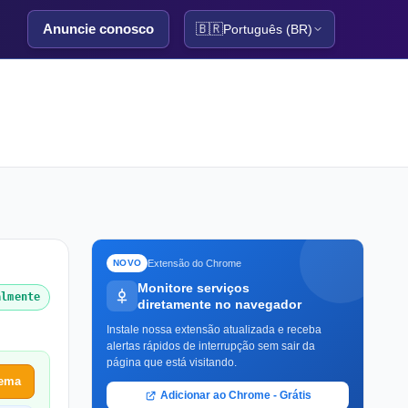
Anuncie conosco
🇧🇷
Português (BR)
Extensão do Chrome
NOVO
Monitore serviços
almente
diretamente no navegador
Instale nossa extensão atualizada e receba
alertas rápidos de interrupção sem sair da
página que está visitando.
lema
Adicionar ao Chrome - Grátis