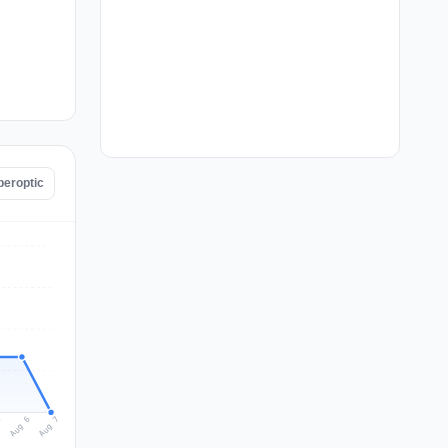
peroptic
Aug 7
Aug 6
5