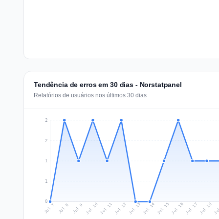
Tendência de erros em 30 dias - Norstatpanel
Relatórios de usuários nos últimos 30 dias
2
2
1
1
0
Jul 16
Ju
Jul 12
Jul 15
Jul 18
Jul 11
Jul 14
Jul 17
Jul 10
Jul 13
Jul 7
Jul 9
Jul 8