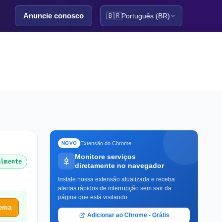
Anuncie conosco
🇧🇷
Português (BR)
Extensão do Chrome
NOVO
Monitore serviços
almente
diretamente no navegador
Instale nossa extensão atualizada e receba
alertas rápidos de interrupção sem sair da
página que está visitando.
lema
Adicionar ao Chrome - Grátis