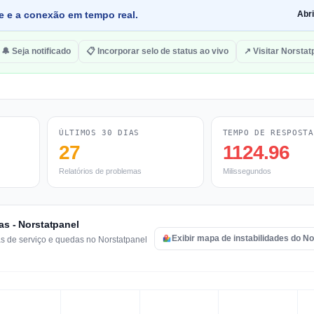
de e a conexão em tempo real.
Abr
🔔 Seja notificado
📋 Incorporar selo de status ao vivo
↗ Visitar Norstat
ÚLTIMOS 30 DIAS
TEMPO DE RESPOSTA
27
1124.96
Relatórios de problemas
Milissegundos
as - Norstatpanel
Exibir mapa de instabilidades do No
as de serviço e quedas no Norstatpanel