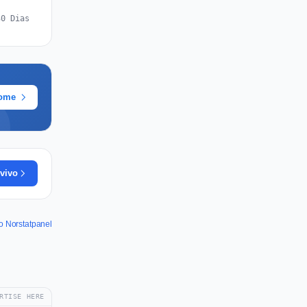
30 Dias
rome
vivo
o Norstatpanel
RTISE HERE