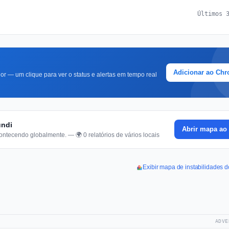
Últimos 
Adicionar ao Ch
r — um clique para ver o status e alertas em tempo real
úndi
Abrir mapa ao 
ontecendo globalmente. — 🌍 0 relatórios de vários locais
Exibir mapa de instabilidades d
ADVE