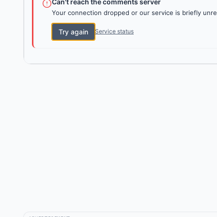
Can't reach the comments server
Your connection dropped or our service is briefly unre
Try again
Service status