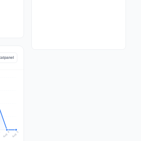
tatpanel
Aug 5
Aug 4
3