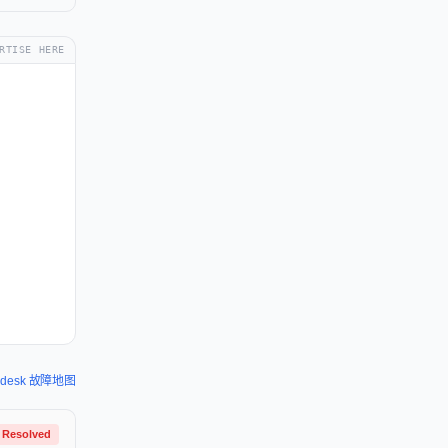
RTISE HERE
ndesk 故障地图
Resolved