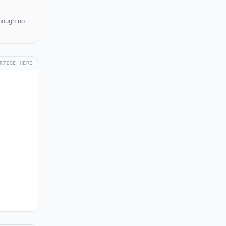
though no
RTISE HERE