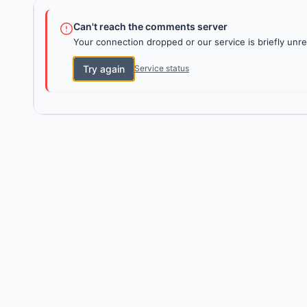
Can't reach the comments server
Your connection dropped or our service is briefly unre
Try again
Service status