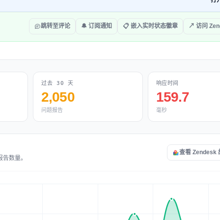
打
跳转至评论
🔔 订阅通知
📋 嵌入实时状态徽章
↗ 访问 Zen
过去 30 天
响应时间
2,050
159.7
问题报告
毫秒
查看 Zendes
的报告数量。