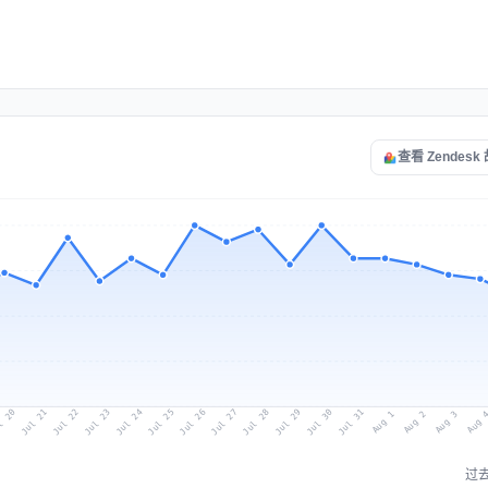
查看 Zendes
l 20
Jul 23
Jul 26
Jul 29
Jul 22
Jul 25
Jul 28
Jul 31
Jul 21
Jul 24
Jul 27
Jul 30
Aug 2
Aug 1
Aug 
Aug 3
过去