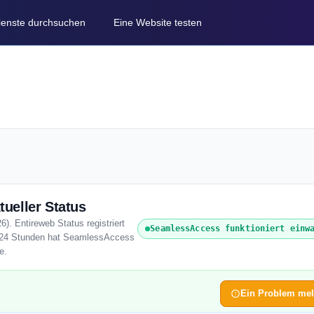
Dienste durchsuchen
Eine Website testen
ueller Status
). Entireweb Status registriert
SeamlessAccess funktioniert einw
en 24 Stunden hat SeamlessAccess
e.
Ein Problem me