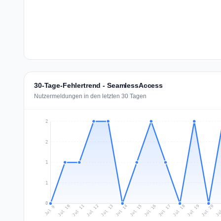
30-Tage-Fehlertrend - SeamlessAccess
Nutzermeldungen in den letzten 30 Tagen
2
2
1
1
0
Jul 18
Ju
Jul 11
Jul 14
Jul 17
Jul 20
Jul 10
Jul 13
Jul 16
Jul 19
Jul 12
Jul 15
Jul 9