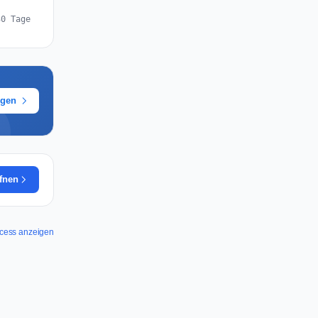
30 Tage
ügen
ffnen
ccess anzeigen