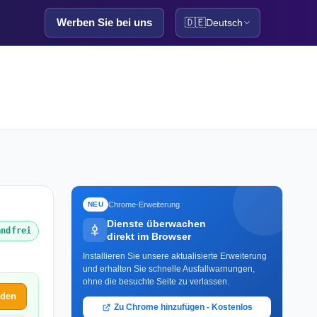
Werben Sie bei uns
🇩🇪
Deutsch
Chrome-Erweiterung
NEU
Dienste überwachen
andfrei
direkt im Browser
Installieren Sie unsere aktualisierte Erweiterung
und erhalten Sie schnelle Ausfallwarnungen,
ohne die besuchte Seite zu verlassen.
lden
Zu Chrome hinzufügen - Kostenlos