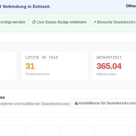
d Verbindung in Echtzeit.
Öffn
ichtigt werden
📋 Live-Status-Badge einbinden
↗ Besuche SeamlessAc
LETZTE 30 TAGE
ANTWORTZEIT
31
365.04
Problemberichte
Millisekunden
ess
Ausfallkarte für SeamlessAcces
probleme und Ausfälle bei SeamlessAccess