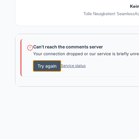
Kein
Tolle Neuigkeiten! SeamlessAc
Can't reach the comments server
Your connection dropped or our service is briefly unre
Try again
Service status