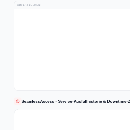
ADVERTISEMENT
SeamlessAccess - Service-Ausfallhistorie & Downtime-Z