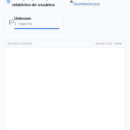
SeamlessAccess
relatórios de usuários
Unknown
🏳️
2 reports
ADVERTISEMENT
ADVERTISE HERE