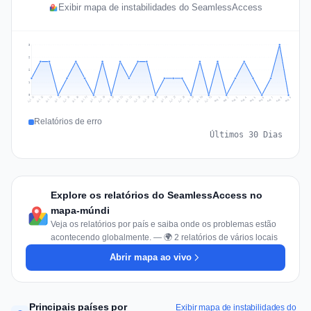
Exibir mapa de instabilidades do SeamlessAccess
3
2
2
1
0
Jul 18
Jul 21
Jul 24
Jul 11
Jul 27
Jul 14
Jul 17
Jul 30
Jul 20
Jul 23
Jul 26
Jul 13
Jul 16
Jul 29
Jul 19
Jul 22
Jul 25
Jul 12
Jul 15
Jul 28
Jul 31
Aug 4
Aug 7
Aug 3
Aug 6
Aug 9
Aug 2
Aug 5
Aug 8
Aug 1
Relatórios de erro
Últimos 30 Dias
Explore os relatórios do SeamlessAccess no
mapa-múndi
Veja os relatórios por país e saiba onde os problemas estão
acontecendo globalmente. — 🌍 2 relatórios de vários locais
Abrir mapa ao vivo
Principais países por
Exibir mapa de instabilidades do