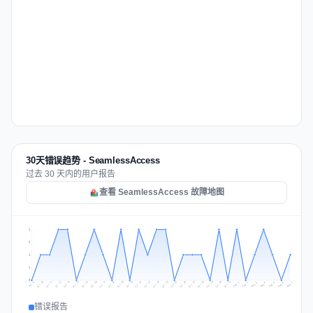
30天错误趋势 - SeamlessAccess
过去 30 天内的用户报告
查看 SeamlessAccess 故障地图
2
2
1
1
0
Jul 16
Jul 19
Jul 22
Jul 25
Jul 12
Jul 15
Jul 28
Jul 31
Jul 18
Jul 21
Jul 24
Jul 11
Jul 14
Jul 27
Jul 30
Jul 17
Jul 20
Jul 23
Jul 10
Jul 13
Jul 26
Jul 29
Aug 2
Aug 5
Aug 1
Aug 4
Jul 9
Aug 7
Aug 3
Aug 6
错误报告