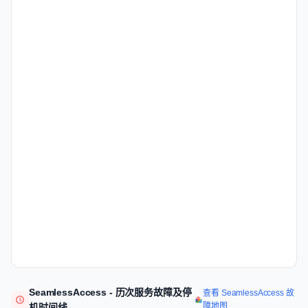
SeamlessAccess - 历次服务故障及停
查看 SeamlessAccess 故
障地图
机时间线