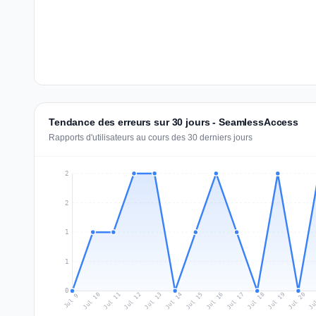
Tendance des erreurs sur 30 jours - SeamlessAccess
Rapports d'utilisateurs au cours des 30 derniers jours
2
2
1
1
0
Jul 18
Ju
Jul 11
Jul 14
Jul 17
Jul 20
Jul 10
Jul 13
Jul 16
Jul 19
Jul 12
Jul 15
Jul 9