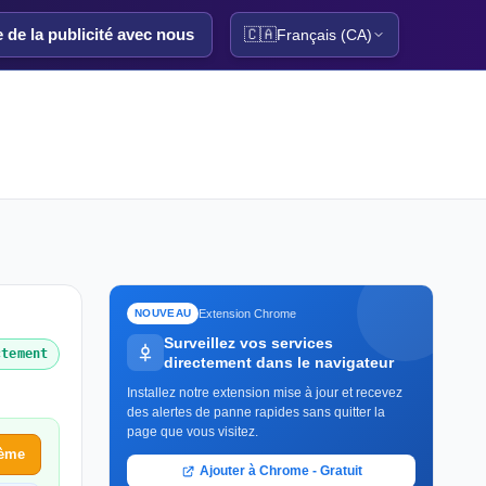
e de la publicité avec nous
🇨🇦
Français (CA)
Extension Chrome
NOUVEAU
Surveillez vos services
ctement
directement dans le navigateur
Installez notre extension mise à jour et recevez
des alertes de panne rapides sans quitter la
page que vous visitez.
lème
Ajouter à Chrome - Gratuit