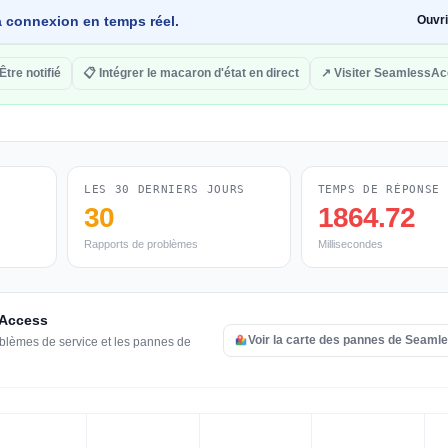
 la connexion en temps réel.
Ouvr
Être notifié
📋 Intégrer le macaron d'état en direct
↗ Visiter SeamlessA
LES 30 DERNIERS JOURS
TEMPS DE RÉPONSE
30
1864.72
Rapports de problèmes
Millisecondes
sAccess
Voir la carte des pannes de Seam
oblèmes de service et les pannes de