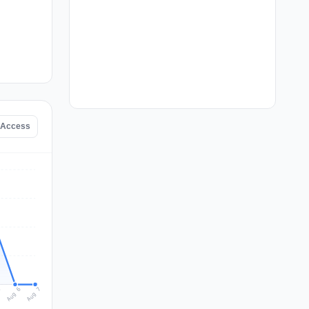
ssAccess
Aug 7
Aug 6
5