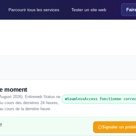
Fair
Parcourir tous les services
Tester un site web
ce moment
August 2026). Entireweb Status ne
SeamlessAccess fonctionne corre
Au cours des dernières 24 heures,
au cours de la dernière heure.
!
Signaler un prob