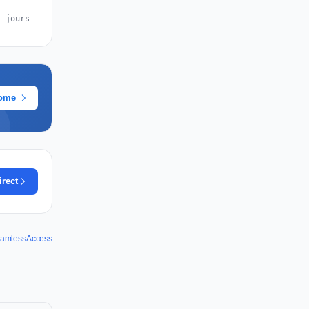
s jours
rome
irect
SeamlessAccess