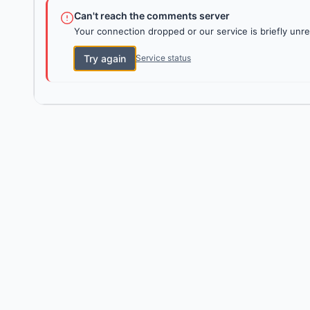
Can't reach the comments server
Your connection dropped or our service is briefly unre
Try again
Service status