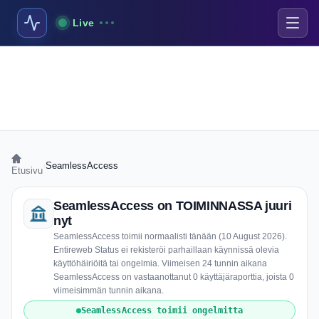
Live
›
SeamlessAccess
Etusivu
SeamlessAccess on TOIMINNASSA juuri
nyt
SeamlessAccess toimii normaalisti tänään (10 August 2026).
Entireweb Status ei rekisteröi parhaillaan käynnissä olevia
käyttöhäiriöitä tai ongelmia. Viimeisen 24 tunnin aikana
SeamlessAccess on vastaanottanut 0 käyttäjäraporttia, joista 0
viimeisimmän tunnin aikana.
SeamlessAccess toimii ongelmitta