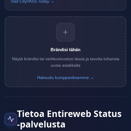
Visit CityPASS Today →
+
Brändisi tähän
Näytä brändisi tai verkkosivustosi tässä ja tavoita tuhansia
uusia asiakkaita
Hakeudu kumppaniksemme →
Tietoa Entireweb Status
-palvelusta