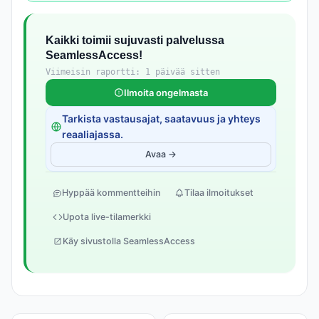
Kaikki toimii sujuvasti palvelussa
SeamlessAccess!
Viimeisin raportti: 1 päivää sitten
Ilmoita ongelmasta
Tarkista vastausajat, saatavuus ja yhteys
reaaliajassa.
Avaa →
Hyppää kommentteihin
Tilaa ilmoitukset
Upota live-tilamerkki
Käy sivustolla SeamlessAccess