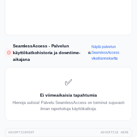
SeamlessAccess - Palvelun
Näytä palvelun
käyttökatkohistoria ja downtime-
SeamlessAccess
vikatilannekartta
aikajana
✅
Ei viimeaikaisia tapahtumia
Hienoja uutisia! Palvelu SeamlessAccess on toiminut sujuvasti
ilman raportoituja käyttökatkoja.
ADVERTISEMENT
ADVERTISE HERE