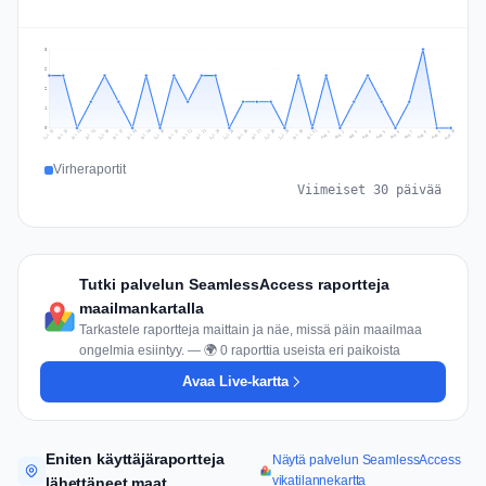
3
2
2
1
0
Jul 19
Jul 22
Jul 25
Jul 12
Jul 28
Aug 10
Jul 15
Jul 18
Jul 31
Jul 21
Jul 24
Jul 27
Jul 14
Jul 17
Jul 30
Jul 20
Jul 23
Jul 26
Jul 13
Jul 16
Jul 29
Aug 5
Aug 8
Aug 1
Aug 4
Aug 7
Aug 3
Aug 6
Aug 9
Aug 2
Virheraportit
Viimeiset 30 päivää
Tutki palvelun SeamlessAccess raportteja
maailmankartalla
Tarkastele raportteja maittain ja näe, missä päin maailmaa
ongelmia esiintyy. — 🌍 0 raporttia useista eri paikoista
Avaa Live-kartta
Eniten käyttäjäraportteja
Näytä palvelun SeamlessAccess
vikatilannekartta
lähettäneet maat