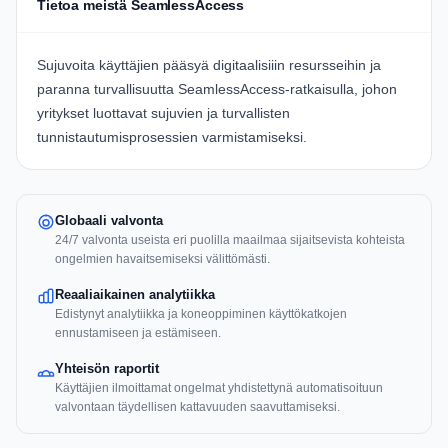
Tietoa meistä SeamlessAccess
Sujuvoita käyttäjien pääsyä digitaalisiiin resursseihin ja
paranna turvallisuutta
SeamlessAccess
-ratkaisulla, johon
yritykset luottavat sujuvien ja turvallisten
tunnistautumisprosessien varmistamiseksi.
Globaali valvonta
24/7 valvonta useista eri puolilla maailmaa sijaitsevista kohteista
ongelmien havaitsemiseksi välittömästi.
Reaaliaikainen analytiikka
Edistynyt analytiikka ja koneoppiminen käyttökatkojen
ennustamiseen ja estämiseen.
Yhteisön raportit
Käyttäjien ilmoittamat ongelmat yhdistettynä automatisoituun
valvontaan täydellisen kattavuuden saavuttamiseksi.