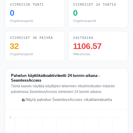
VIIMEISIN TUNTI
VIIMEISET 24 TUNTIA
0
0
Ongelmaraportit
Ongelmaraportit
VIIMEISET 30 PÄIVÄÄ
VASTEAIKA
32
1106.57
Ongelmaraportit
Millisekuntia
Palvelun käyttökatkoaktiviteetti 24 tunnin aikana -
SeamlessAccess
Tämä kaavio näyttää käyttäjien tekemien vikailmoitusten määrän
palvelussa SeamlessAccess viimeisen 24 tunnin aikana.
Näytä palvelun SeamlessAccess vikatilannekartta