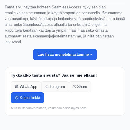
Tämä sivu näyttää kohteen SeamlessAccess nykyisen tilan
reaaliaikaisen seurannan ja käyttäjäraporttien perusteella. Seuraamme
vastausaikoja, käyttökatkoja ja heikentynyttä suorituskykyä, jotta tiedät
aina, onko SeamlessAccess alhaalla tai onko siinä ongelmia.
Raportteja kerätään käyttäjiltä ympäri maailmaa sekä omasta
automaattisesta skannausjärjestelmästämme, ja niitä päivitetään
jatkuvasti.
Lue lisää menetelmästämme
Tykkäätkö tästä sivusta? Jaa se mielellään!
🟢 WhatsApp
✈️ Telegram
𝕏 Share
📋 Kopioi linkki
Auta muita vahvistamaan, koskeeko häiriö myös heitä.