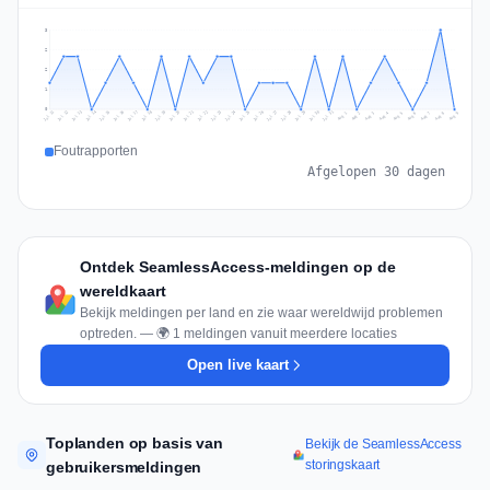
3
2
2
1
0
Jul 18
Jul 21
Jul 24
Jul 11
Jul 27
Jul 14
Jul 17
Jul 30
Jul 20
Jul 23
Jul 26
Jul 13
Jul 16
Jul 29
Jul 19
Jul 22
Jul 25
Jul 12
Jul 15
Jul 28
Jul 31
Aug 4
Aug 7
Aug 3
Aug 6
Aug 9
Aug 2
Aug 5
Aug 8
Aug 1
Foutrapporten
Afgelopen 30 dagen
Ontdek SeamlessAccess-meldingen op de
wereldkaart
Bekijk meldingen per land en zie waar wereldwijd problemen
optreden. — 🌍 1 meldingen vanuit meerdere locaties
Open live kaart
Toplanden op basis van
Bekijk de SeamlessAccess
storingskaart
gebruikersmeldingen