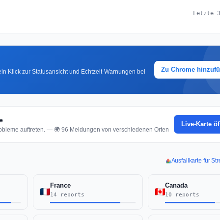
Letzte 
Zu Chrome hinzuf
in Klick zur Statusansicht und Echtzeit-Warnungen bei
e
Live-Karte ö
obleme auftreten. — 🌍 96 Meldungen von verschiedenen Orten
Ausfallkarte für S
France
Canada
14 reports
10 reports