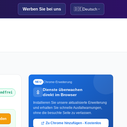
Werben Sie bei uns
🇩🇪
Deutsch
Chrome-Erweiterung
NEU
Dienste überwachen
andfrei
direkt im Browser
Installieren Sie unsere aktualisierte Erweiterung
und erhalten Sie schnelle Ausfallwarnungen,
ohne die besuchte Seite zu verlassen.
lden
Zu Chrome hinzufügen - Kostenlos