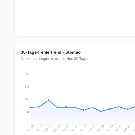
30-Tage-Fehlertrend - Stremio
Nutzermeldungen in den letzten 30 Tagen
330
248
165
83
0
Jul 19
Ju
Jul 12
Jul 15
Jul 18
Jul 21
Jul 11
Jul 14
Jul 17
Jul 20
Jul 10
Jul 13
Jul 16