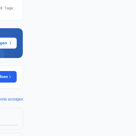
30 Tage
ügen
ffnen
tremio anzeigen