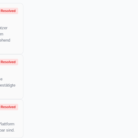
Resolved
utzer
um
gehend
Resolved
ie
estätigte
Resolved
Plattform
bar sind.