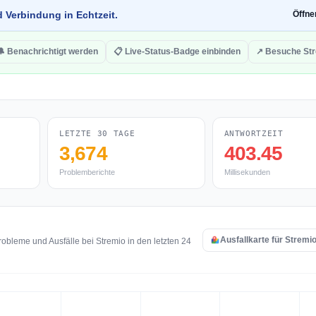
d Verbindung in Echtzeit.
Öffn
🔔 Benachrichtigt werden
📋 Live-Status-Badge einbinden
↗ Besuche St
LETZTE 30 TAGE
ANTWORTZEIT
3,674
403.45
Problemberichte
Millisekunden
Ausfallkarte für Stremi
bleme und Ausfälle bei Stremio in den letzten 24