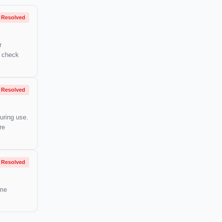
Resolved
r
o check
Resolved
uring use.
re
Resolved
ome