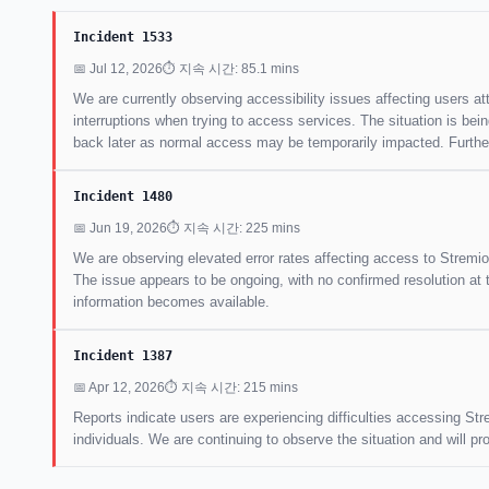
Incident 1533
📅 Jul 12, 2026
⏱ 지속 시간: 85.1 mins
We are currently observing accessibility issues affecting users 
interruptions when trying to access services. The situation is bei
back later as normal access may be temporarily impacted. Further 
Incident 1480
📅 Jun 19, 2026
⏱ 지속 시간: 225 mins
We are observing elevated error rates affecting access to Stremio
The issue appears to be ongoing, with no confirmed resolution at 
information becomes available.
Incident 1387
📅 Apr 12, 2026
⏱ 지속 시간: 215 mins
Reports indicate users are experiencing difficulties accessing Str
individuals. We are continuing to observe the situation and will p