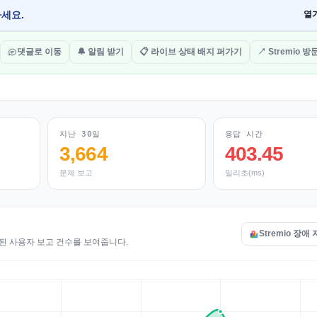
하세요.
열
댓글로 이동
🔔 알림 받기
📋 라이브 상태 배지 퍼가기
↗ Stremio 
지난 30일
응답 시간
3,664
403.45
문제 보고
밀리초(ms)
Stremio 장애
접수된 사용자 보고 건수를 보여줍니다.