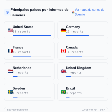
Principales países por informes de
Ver mapa de cortes de
Stremio
usuarios
United States
Germany
33 reports
20 reports
France
Canada
16 reports
14 reports
Netherlands
United Kingdom
4 reports
4 reports
Sweden
Brazil
4 reports
3 reports
ADVERTISEMENT
ADVERTISE HERE