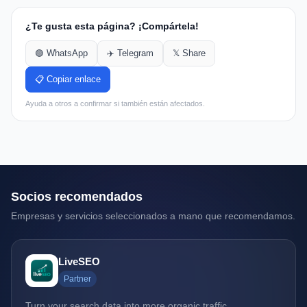
¿Te gusta esta página? ¡Compártela!
🟢 WhatsApp
✈️ Telegram
𝕏 Share
📋 Copiar enlace
Ayuda a otros a confirmar si también están afectados.
Socios recomendados
Empresas y servicios seleccionados a mano que recomendamos.
LiveSEO
Partner
Turn your search data into more organic traffic