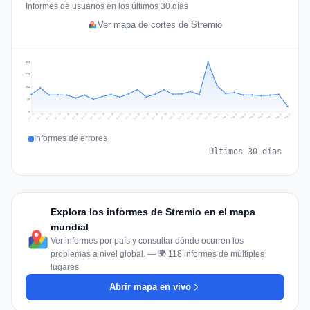
Informes de usuarios en los últimos 30 días
Ver mapa de cortes de Stremio
330
248
165
83
0
Jul 18
Jul 21
Jul 24
Jul 11
Jul 27
Jul 14
Jul 17
Jul 30
Jul 20
Jul 23
Jul 26
Jul 13
Jul 16
Jul 29
Jul 19
Jul 22
Jul 25
Jul 12
Jul 15
Jul 28
Jul 31
Aug 4
Aug 7
Aug 3
Aug 6
Aug 9
Aug 2
Aug 5
Aug 8
Aug 1
Informes de errores
Últimos 30 días
Explora los informes de Stremio en el mapa
mundial
Ver informes por país y consultar dónde ocurren los
problemas a nivel global. — 🌍 118 informes de múltiples
lugares
Abrir mapa en vivo