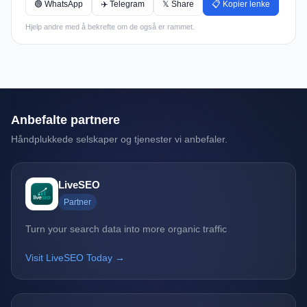
🟢 WhatsApp
✈️ Telegram
𝕏 Share
📋 Kopier lenke
Hjelp andre med å bekrefte om de også er rammet.
Anbefalte partnere
Håndplukkede selskaper og tjenester vi anbefaler.
LiveSEO
Partner
Turn your search data into more organic traffic
Visit LiveSEO Today →