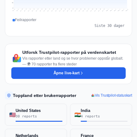
24
0
Jul 15
Jul 18
Jul 31
Jul 21
Jul 24
Jul 11
Jul 14
Jul 27
Jul 30
Jul 17
Jul 20
Jul 23
Jul 10
Jul 13
Jul 26
Jul 29
Jul 16
Jul 19
Jul 22
Jul 12
Jul 25
Jul 28
Aug 1
Aug 4
Jul 9
Aug 3
Jul 8
Aug 6
Aug 2
Aug 5
Feilrapporter
Siste 30 dager
Utforsk Trustpilot-rapporter på verdenskartet
Vis rapporter etter land og se hvor problemer oppstår globalt.
— 🌍 70 rapporter fra flere steder
Åpne live-kart
Toppland etter brukerrapporter
Vis Trustpilot-statuskart
United States
India
30 reports
4 reports
Netherlands
France