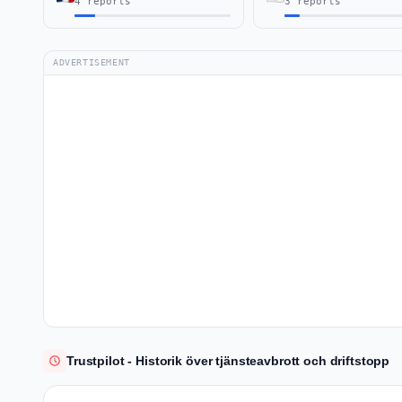
4 reports
3 reports
ADVERTISEMENT
Trustpilot - Historik över tjänsteavbrott och driftstopp