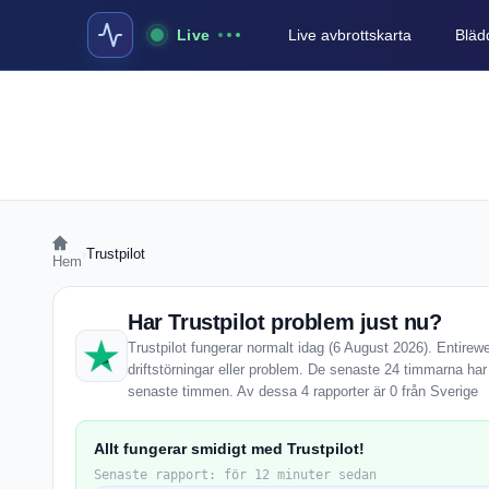
Live
Live avbrottskarta
Blädd
›
Trustpilot
Hem
Har Trustpilot problem just nu?
Trustpilot fungerar normalt idag (6 August 2026). Entirew
driftstörningar eller problem. De senaste 24 timmarna har
senaste timmen. Av dessa 4 rapporter är 0 från Sverige
Allt fungerar smidigt med Trustpilot!
Senaste rapport: för 12 minuter sedan