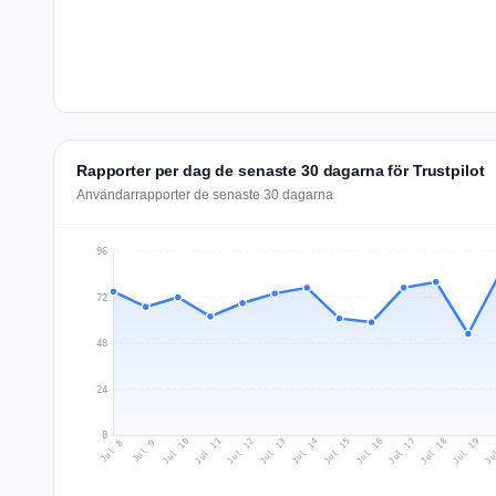
Rapporter per dag de senaste 30 dagarna för Trustpilot
Användarrapporter de senaste 30 dagarna
96
72
48
24
0
Jul 17
Ju
Jul 10
Jul 13
Jul 16
Jul 19
Jul 12
Jul 15
Jul 18
Jul 11
Jul 14
Jul 8
Jul 9