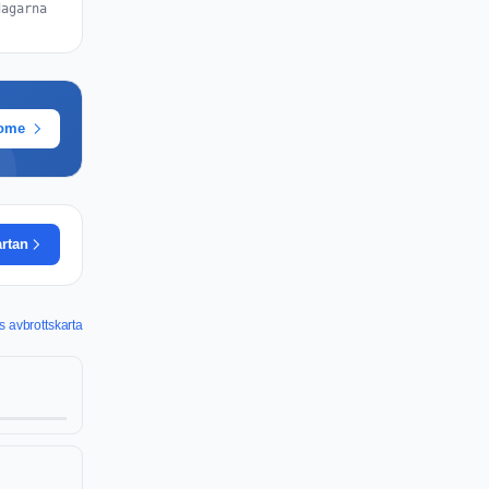
dagarna
rome
artan
ts avbrottskarta