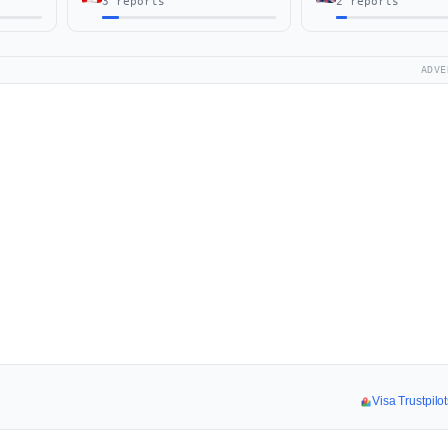
3 reports
2 reports
ADVE
Visa Trustpilo