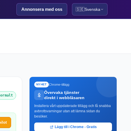
Annonsera med oss
🇸🇪
Svenska
Chrome-tillägg
NYHET
Övervaka tjänster
normalt
direkt i webbläsaren
Installera vårt uppdaterade tillägg och få snabba
avbrottsvarningar utan att lämna sidan du
besöker.
ilot
Lägg till i Chrome - Gratis