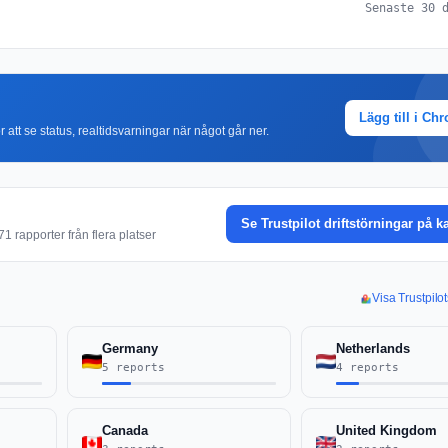
Senaste 30 
Lägg till i Ch
r att se status, realtidsvarningar när något går ner.
Se Trustpilot driftstörningar på k
1 rapporter från flera platser
Visa Trustpilo
Germany
Netherlands
5 reports
4 reports
Canada
United Kingdom