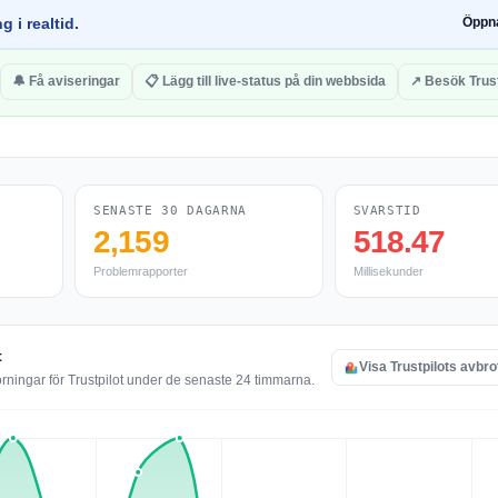
g i realtid.
Öppn
🔔 Få aviseringar
📋 Lägg till live-status på din webbsida
↗ Besök Trust
SENASTE 30 DAGARNA
SVARSTID
2,159
518.47
Problemrapporter
Millisekunder
t
Visa Trustpilots avbro
rningar för Trustpilot under de senaste 24 timmarna.