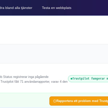
ra bland alla tjänster
Testa en webbplats
eb Status registrerar inga pågående
Trustpilot fungerar 
 Trustpilot fått 71 användarrapporter, varav 4 den
Rapportera ett problem med Trustp