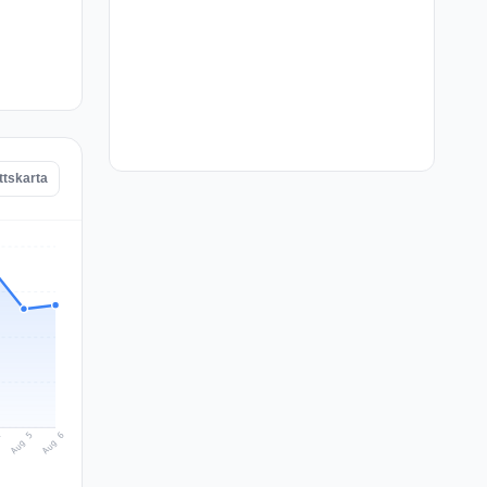
ttskarta
Aug 6
Aug 5
4