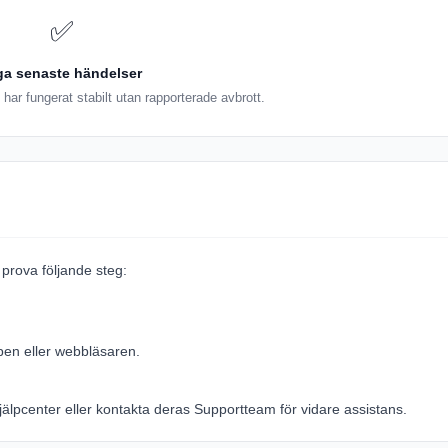
✅
ga senaste händelser
 har fungerat stabilt utan rapporterade avbrott.
prova följande steg:
pen eller webbläsaren.
jälpcenter
eller kontakta deras
Supportteam
för vidare assistans.