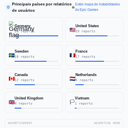
Principais países por relatórios
Exibir mapa de instabilidades
do Epic Games
de usuários
Germany
United States
26 reports
19 reports
Sweden
France
19 reports
17 reports
Canada
Netherlands
12 reports
5 reports
United Kingdom
Vietnam
🏳️
4 reports
1 reports
ADVERTISEMENT
ADVERTISE HERE