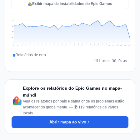
Exibir mapa de instabilidades do Epic Games
146
110
73
37
0
Jul 15
Jul 18
Jul 31
Jul 21
Jul 24
Jul 11
Jul 14
Jul 27
Jul 30
Jul 17
Jul 20
Jul 23
Jul 10
Jul 13
Jul 26
Jul 29
Jul 16
Jul 19
Jul 22
Jul 12
Jul 25
Jul 28
Aug 1
Aug 4
Jul 9
Aug 3
Jul 8
Aug 6
Aug 2
Aug 5
Relatórios de erro
Últimos 30 Dias
Explore os relatórios do Epic Games no mapa-
múndi
Veja os relatórios por país e saiba onde os problemas estão
acontecendo globalmente. — 🌍 119 relatórios de vários
locais
Abrir mapa ao vivo