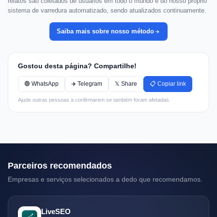
relatos são coletados de usuários em todo o mundo e do nosso próprio
sistema de varredura automatizado, sendo atualizados continuamente.
Saiba mais sobre nosso método
Gostou desta página? Compartilhe!
🟢 WhatsApp
✈️ Telegram
𝕏 Share
📋 Copiar link
Ajude outras pessoas a confirmarem se também foram afetadas.
Parceiros recomendados
Empresas e serviços selecionados a dedo que recomendamos.
LiveSEO